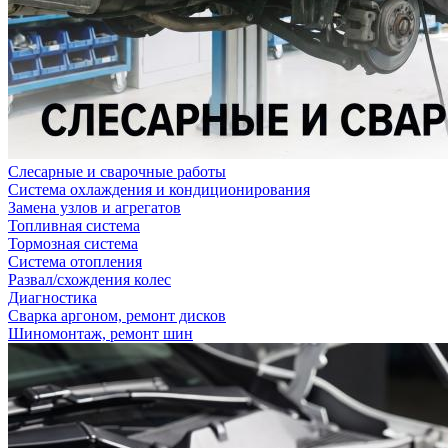
Слесарные и сварочные работы
Система охлаждения и кондиционирования
Замена узлов и агрегатов
Топливная система
Тормозная система
Система отопления
Развал/схождения колес
Диагностика
Сварка аргоном, ремонт дисков
Шиномонтаж, ремонт шин