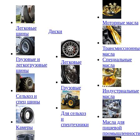
Моторные масла
Легковые
Диски
шины
Трансмиссионны
масла
Грузовые и
Специальные
Легковые
легкогрузовые
масла
шины
Грузовые
Индустриальные
Сельхоз и
масла
спец шины
Для сельхоз
и
Масла для
спецтехники
Камеры
пищевой
промышленност