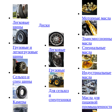
Моторные масла
Легковые
Диски
шины
Трансмиссионны
масла
Грузовые и
Специальные
Легковые
легкогрузовые
масла
шины
Грузовые
Индустриальные
Сельхоз и
масла
спец шины
Для сельхоз
и
Масла для
спецтехники
Камеры
пищевой
промышленност