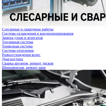
Слесарные и сварочные работы
Система охлаждения и кондиционирования
Замена узлов и агрегатов
Топливная система
Тормозная система
Система отопления
Развал/схождения колес
Диагностика
Сварка аргоном, ремонт дисков
Шиномонтаж, ремонт шин