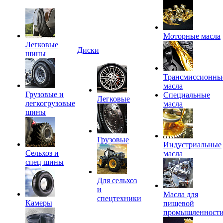
Моторные масла
Легковые
Диски
шины
Трансмиссионны
масла
Грузовые и
Специальные
Легковые
легкогрузовые
масла
шины
Грузовые
Индустриальные
Сельхоз и
масла
спец шины
Для сельхоз
и
Масла для
спецтехники
Камеры
пищевой
промышленност