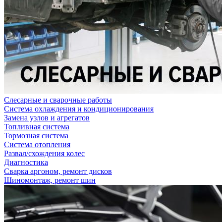
Слесарные и сварочные работы
Система охлаждения и кондиционирования
Замена узлов и агрегатов
Топливная система
Тормозная система
Система отопления
Развал/схождения колес
Диагностика
Сварка аргоном, ремонт дисков
Шиномонтаж, ремонт шин