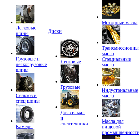
Моторные масла
Легковые
Диски
шины
Трансмиссионны
масла
Грузовые и
Специальные
Легковые
легкогрузовые
масла
шины
Грузовые
Индустриальные
Сельхоз и
масла
спец шины
Для сельхоз
и
Масла для
спецтехники
Камеры
пищевой
промышленност