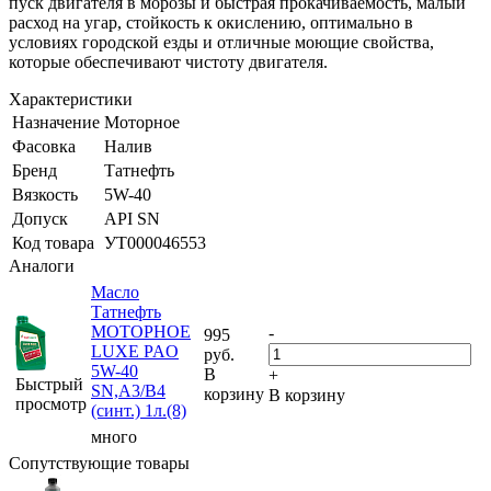
пуск двигателя в морозы и быстрая прокачиваемость, малый
расход на угар, стойкость к окислению, оптимально в
условиях городской езды и отличные моющие свойства,
которые обеспечивают чистоту двигателя.
Характеристики
Назначение
Моторное
Фасовка
Налив
Бренд
Татнефть
Вязкость
5W-40
Допуск
API SN
Код товара
УТ000046553
Аналоги
Масло
Татнефть
МОТОРНОЕ
-
995
LUXE PAO
руб.
5W-40
В
+
Быстрый
SN,A3/B4
корзину
В корзину
просмотр
(синт.) 1л.(8)
много
Сопутствующие товары