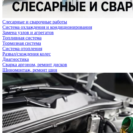
Слесарные и сварочные работы
Система охлаждения и кондиционирования
Замена узлов и агрегатов
Топливная система
Тормозная система
Система отопления
Развал/схождения колес
Диагностика
Сварка аргоном, ремонт дисков
Шиномонтаж, ремонт шин