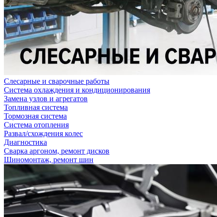
Слесарные и сварочные работы
Система охлаждения и кондиционирования
Замена узлов и агрегатов
Топливная система
Тормозная система
Система отопления
Развал/схождения колес
Диагностика
Сварка аргоном, ремонт дисков
Шиномонтаж, ремонт шин