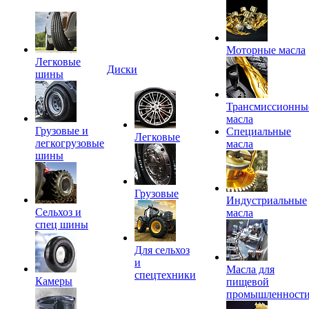
Моторные масла
Легковые
Диски
шины
Трансмиссионны
масла
Грузовые и
Специальные
Легковые
легкогрузовые
масла
шины
Грузовые
Индустриальные
Сельхоз и
масла
спец шины
Для сельхоз
и
Масла для
спецтехники
Камеры
пищевой
промышленност