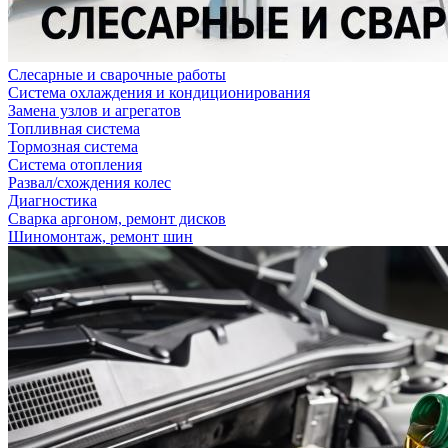
Слесарные и сварочные работы
Система охлаждения и кондиционирования
Замена узлов и агрегатов
Топливная система
Тормозная система
Система отопления
Развал/схождения колес
Диагностика
Сварка аргоном, ремонт дисков
Шиномонтаж, ремонт шин