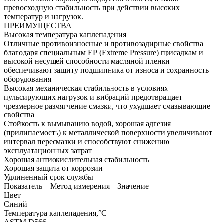
превосходную стабильность при действии высоких
температур и нагрузок.
ПРЕИМУЩЕСТВА
Высокая температура каплепадения
Отличные противоизносные и противозадирные свойства
благодаря специальным ЕР (Extreme Pressure) присадкам и
высокой несущей способности масляной пленки
обеспечивают защиту подшипника от износа и сохранность
оборудования
Высокая механическая стабильность в условиях
пульсирующих нагрузок и вибраций предотвращает
чрезмерное размягчение смазки, что ухудшает смазывающие
свойства
Стойкость к вымыванию водой, хорошая адгезия
(прилипаемость) к металлической поверхности увеличивают
интервал пересмазки и способствуют снижению
эксплуатационных затрат
Хорошая антиокислительная стабильность
Хорошая защита от коррозии
Удлиненный срок службы
Показатель Метод измерения Значение
Цвет
Синий
Температура каплепадения,°C
ASTM D566