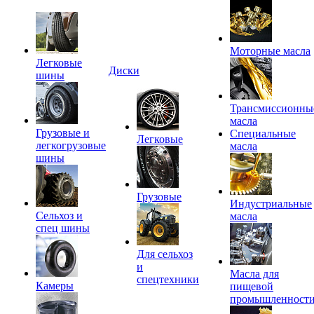
Моторные масла
Легковые
Диски
шины
Трансмиссионны
масла
Грузовые и
Специальные
Легковые
легкогрузовые
масла
шины
Грузовые
Индустриальные
Сельхоз и
масла
спец шины
Для сельхоз
и
Масла для
спецтехники
Камеры
пищевой
промышленност