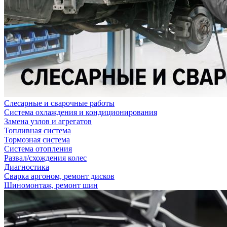
Слесарные и сварочные работы
Система охлаждения и кондиционирования
Замена узлов и агрегатов
Топливная система
Тормозная система
Система отопления
Развал/схождения колес
Диагностика
Сварка аргоном, ремонт дисков
Шиномонтаж, ремонт шин