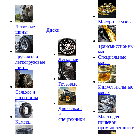
Моторные масла
Легковые
Диски
шины
Трансмиссионны
масла
Грузовые и
Специальные
Легковые
легкогрузовые
масла
шины
Грузовые
Индустриальные
Сельхоз и
масла
спец шины
Для сельхоз
и
Масла для
спецтехники
Камеры
пищевой
промышленност