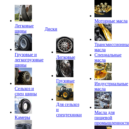
Моторные масла
Легковые
Диски
шины
Трансмиссионны
масла
Грузовые и
Специальные
Легковые
легкогрузовые
масла
шины
Грузовые
Индустриальные
Сельхоз и
масла
спец шины
Для сельхоз
и
Масла для
спецтехники
Камеры
пищевой
промышленност