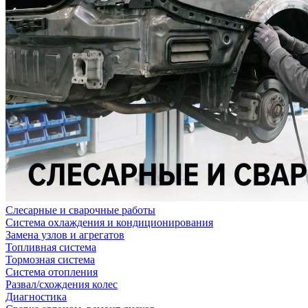
Слесарные и сварочные работы
Система охлаждения и кондиционирования
Замена узлов и агрегатов
Топливная система
Тормозная система
Система отопления
Развал/схождения колес
Диагностика