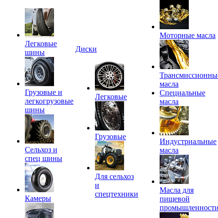
Моторные масла
Легковые
Диски
шины
Трансмиссионны
масла
Грузовые и
Специальные
Легковые
легкогрузовые
масла
шины
Грузовые
Индустриальные
Сельхоз и
масла
спец шины
Для сельхоз
и
Масла для
спецтехники
Камеры
пищевой
промышленност