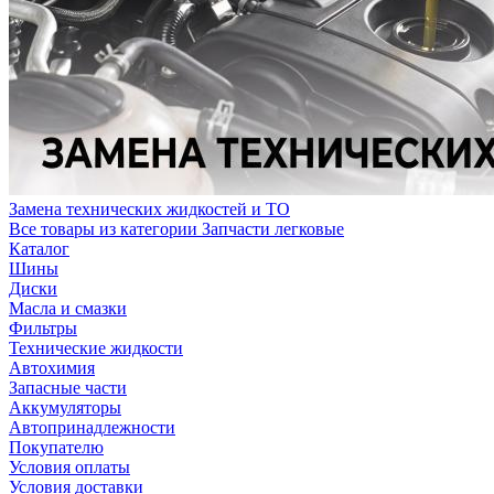
Замена технических жидкостей и ТО
Все товары из категории Запчасти легковые
Каталог
Шины
Диски
Масла и смазки
Фильтры
Технические жидкости
Автохимия
Запасные части
Аккумуляторы
Автопринадлежности
Покупателю
Условия оплаты
Условия доставки