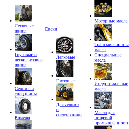
Моторные масла
Легковые
Диски
шины
Трансмиссионны
масла
Грузовые и
Специальные
Легковые
легкогрузовые
масла
шины
Грузовые
Индустриальные
Сельхоз и
масла
спец шины
Для сельхоз
и
Масла для
спецтехники
Камеры
пищевой
промышленност