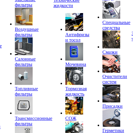
Технические
фильтры
жидкости
Специальные
средства
Воздушные
фильтры
Антифризы
и тосол
е
Смазки
Салонные
фильтры
Мочевина
Очистители
систем
Топливные
Тормозная
фильтры
жидкость
Присадки
Трансмиссионные
СОЖ
фильтры
и
Герметики