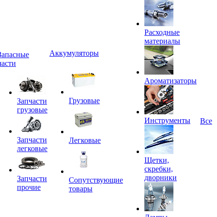
Расходные
материалы
Аккумуляторы
Запасные
части
Ароматизаторы
Грузовые
Запчасти
грузовые
Инструменты
Все
Запчасти
Легковые
легковые
Щетки,
скребки,
дворники
Запчасти
Сопутствующие
прочие
товары