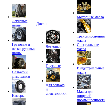
Моторные масла
Легковые
Диски
шины
Трансмиссионны
масла
Грузовые и
Специальные
Легковые
легкогрузовые
масла
шины
Грузовые
Индустриальные
Сельхоз и
масла
спец шины
Для сельхоз
и
Масла для
спецтехники
Камеры
пищевой
промышленност