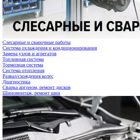
Слесарные и сварочные работы
Система охлаждения и кондиционирования
Замена узлов и агрегатов
Топливная система
Тормозная система
Система отопления
Развал/схождения колес
Диагностика
Сварка аргоном, ремонт дисков
Шиномонтаж, ремонт шин