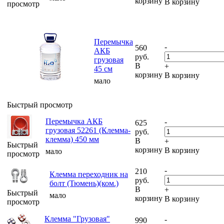
корзину
В корзину
просмотр
Перемычка
-
560
АКБ
руб.
грузовая
В
+
45 см
корзину
В корзину
мало
Быстрый просмотр
Перемычка АКБ
-
625
грузовая 52261 (Клемма-
руб.
клемма) 450 мм
В
+
Быстрый
корзину
В корзину
мало
просмотр
-
210
Клемма переходник на
руб.
болт (Тюмень)(ком.)
В
+
Быстрый
мало
корзину
В корзину
просмотр
Клемма "Грузовая"
-
990