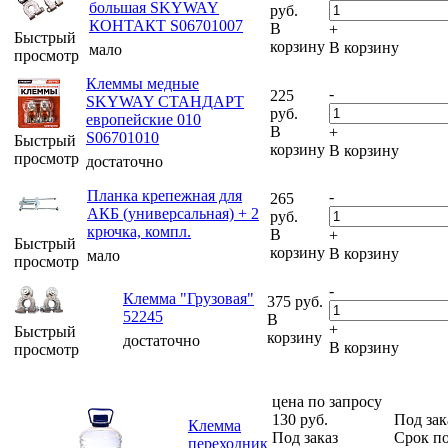
большая SKYWAY
руб.
КОНТАКТ S06701007
В
+
Быстрый
корзину
В корзину
мало
просмотр
Клеммы медные
-
225
SKYWAY СТАНДАРТ
руб.
европейские 010
В
+
S06701010
Быстрый
корзину
В корзину
просмотр
достаточно
Планка крепежная для
-
265
АКБ (универсальная) + 2
руб.
крючка, компл.
В
+
Быстрый
корзину
В корзину
мало
просмотр
-
Клемма "Грузовая"
375
руб.
52245
В
+
Быстрый
корзину
достаточно
В корзину
просмотр
цена по запросу
130
руб.
Под зак
Клемма
Под заказ
Срок по
переходник