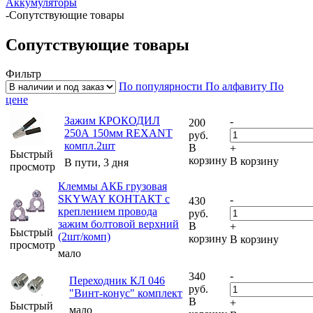
Аккумуляторы
-
Сопутствующие товары
Сопутствующие товары
Фильтр
По популярности
По алфавиту
По
цене
Зажим КРОКОДИЛ
-
200
250А 150мм REXANT
руб.
компл.2шт
В
+
Быстрый
корзину
В корзину
В пути, 3 дня
просмотр
Клеммы АКБ грузовая
SKYWAY КОНТАКТ с
-
430
креплением провода
руб.
зажим болтовой верхний
В
+
Быстрый
(2шт/комп)
корзину
В корзину
просмотр
мало
-
340
Переходник КЛ 046
руб.
"Винт-конус" комплект
В
+
Быстрый
мало