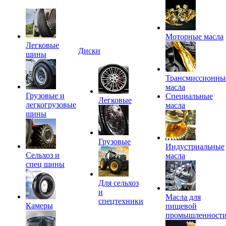
Моторные масла
Легковые
Диски
шины
Трансмиссионны
масла
Грузовые и
Специальные
Легковые
легкогрузовые
масла
шины
Грузовые
Индустриальные
Сельхоз и
масла
спец шины
Для сельхоз
и
Масла для
спецтехники
Камеры
пищевой
промышленност