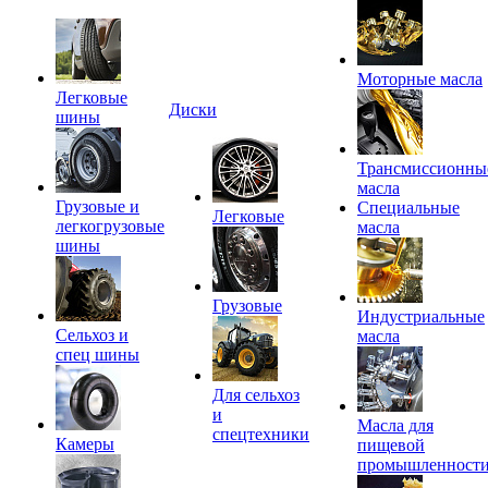
Моторные масла
Легковые
Диски
шины
Трансмиссионны
масла
Грузовые и
Специальные
Легковые
легкогрузовые
масла
шины
Грузовые
Индустриальные
Сельхоз и
масла
спец шины
Для сельхоз
и
Масла для
спецтехники
Камеры
пищевой
промышленност