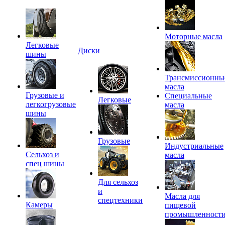
Моторные масла
Легковые
Диски
шины
Трансмиссионны
масла
Грузовые и
Специальные
Легковые
легкогрузовые
масла
шины
Грузовые
Индустриальные
Сельхоз и
масла
спец шины
Для сельхоз
и
Масла для
спецтехники
Камеры
пищевой
промышленност