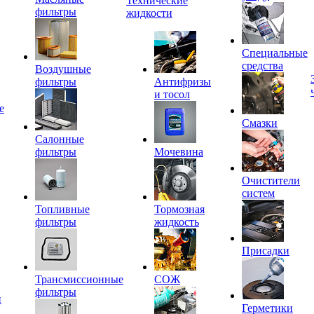
Технические
фильтры
жидкости
Специальные
средства
Воздушные
фильтры
Антифризы
и тосол
е
Смазки
Салонные
фильтры
Мочевина
Очистители
систем
Топливные
Тормозная
фильтры
жидкость
Присадки
Трансмиссионные
СОЖ
фильтры
и
Герметики