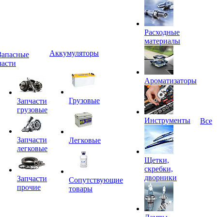
Расходные
материалы
Аккумуляторы
Запасные
части
Ароматизаторы
Грузовые
Запчасти
грузовые
Инструменты
Все
Запчасти
Легковые
легковые
Щетки,
скребки,
дворники
Запчасти
Сопутствующие
прочие
товары