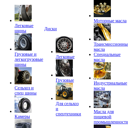
Моторные масла
Легковые
Диски
шины
Трансмиссионны
масла
Грузовые и
Специальные
Легковые
легкогрузовые
масла
шины
Грузовые
Индустриальные
Сельхоз и
масла
спец шины
Для сельхоз
и
Масла для
спецтехники
Камеры
пищевой
промышленност