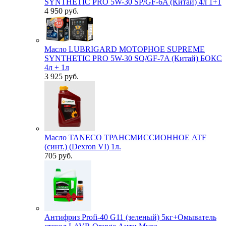
SYNTHETIC PRO 5W-30 SP/GF-6A (Китай) 4л 1+1
4 950 руб.
Масло LUBRIGARD МОТОРНОЕ SUPREME
SYNTHETIC PRO 5W-30 SQ/GF-7A (Китай) БОКС
4л + 1л
3 925 руб.
Масло TANECO ТРАНСМИССИОННОЕ ATF
(синт.) (Dexron VI) 1л.
705 руб.
Антифриз Profi-40 G11 (зеленый) 5кг+Омыватель