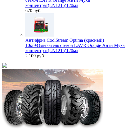
стекол LAVR Orange Анти Муха
концентрат(LN1215)120мл
670 руб.
Антифриз CoolStream Optima (красный)
10кг+Омыватель стекол LAVR Orange Анти Муха
концентрат(LN1215)120мл
2 100 руб.