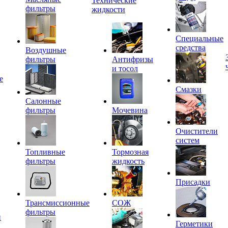
Технические
фильтры
жидкости
Специальные
средства
Воздушные
фильтры
Антифризы
и тосол
е
Смазки
Салонные
фильтры
Мочевина
Очистители
систем
Топливные
Тормозная
фильтры
жидкость
Присадки
Трансмиссионные
СОЖ
фильтры
и
Герметики