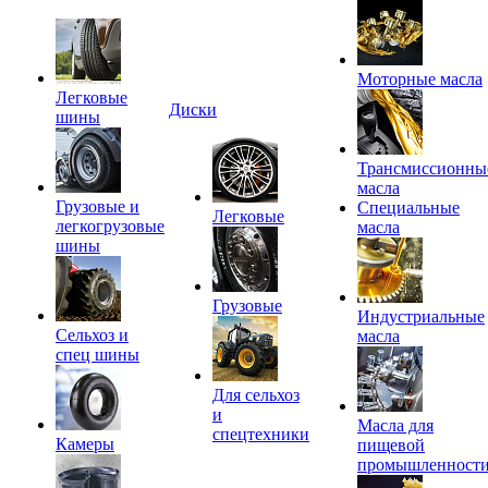
Моторные масла
Легковые
Диски
шины
Трансмиссионны
масла
Грузовые и
Специальные
Легковые
легкогрузовые
масла
шины
Грузовые
Индустриальные
Сельхоз и
масла
спец шины
Для сельхоз
и
Масла для
спецтехники
Камеры
пищевой
промышленност