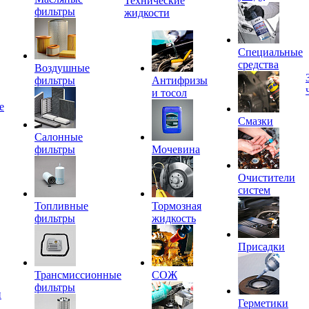
Технические
фильтры
жидкости
Специальные
средства
Воздушные
фильтры
Антифризы
и тосол
е
Смазки
Салонные
фильтры
Мочевина
Очистители
систем
Топливные
Тормозная
фильтры
жидкость
Присадки
Трансмиссионные
СОЖ
фильтры
и
Герметики