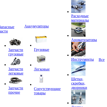
Расходные
материалы
Аккумуляторы
Запасные
части
Ароматизаторы
Грузовые
Запчасти
грузовые
Инструменты
Все
Запчасти
Легковые
легковые
Щетки,
скребки,
дворники
Запчасти
Сопутствующие
прочие
товары