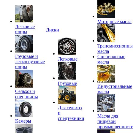
Моторные масла
Легковые
Диски
шины
Трансмиссионны
масла
Грузовые и
Специальные
Легковые
легкогрузовые
масла
шины
Грузовые
Индустриальные
Сельхоз и
масла
спец шины
Для сельхоз
и
Масла для
спецтехники
Камеры
пищевой
промышленност