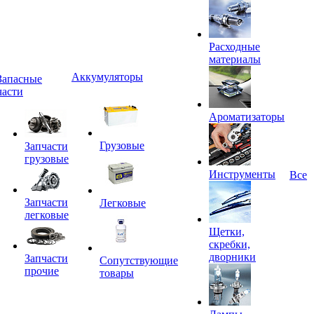
Расходные
материалы
Аккумуляторы
Запасные
части
Ароматизаторы
Грузовые
Запчасти
грузовые
Инструменты
Все
Запчасти
Легковые
легковые
Щетки,
скребки,
дворники
Запчасти
Сопутствующие
прочие
товары