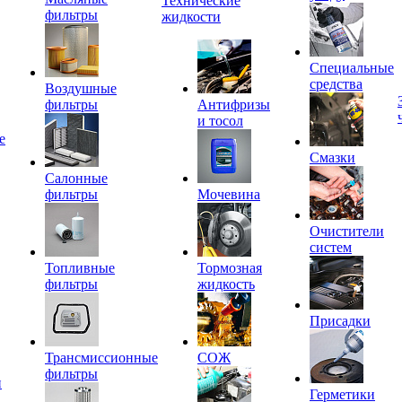
Технические
фильтры
жидкости
Специальные
средства
Воздушные
фильтры
Антифризы
и тосол
е
Смазки
Салонные
фильтры
Мочевина
Очистители
систем
Топливные
Тормозная
фильтры
жидкость
Присадки
Трансмиссионные
СОЖ
фильтры
и
Герметики