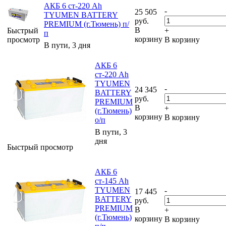
АКБ 6 ст-220 Ah
-
25 505
TYUMEN BATTERY
руб.
PREMIUM (г.Тюмень) п/
В
Быстрый
+
п
корзину
просмотр
В корзину
В пути, 3 дня
АКБ 6
ст-220 Ah
TYUMEN
-
24 345
BATTERY
руб.
PREMIUM
В
+
(г.Тюмень)
корзину
В корзину
о/п
В пути, 3
дня
Быстрый просмотр
АКБ 6
ст-145 Ah
TYUMEN
-
17 445
BATTERY
руб.
PREMIUM
В
+
(г.Тюмень)
корзину
В корзину