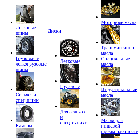
Моторные масла
Легковые
Диски
шины
Трансмиссионны
масла
Грузовые и
Специальные
Легковые
легкогрузовые
масла
шины
Грузовые
Индустриальные
Сельхоз и
масла
спец шины
Для сельхоз
и
Масла для
спецтехники
Камеры
пищевой
промышленност