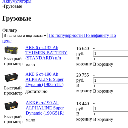
Аккумуляторы
-
Грузовые
Грузовые
Фильтр
По популярности
По алфавиту
По
цене
АКБ 6 ст-132 Ah
-
16 640
TYUMEN BATTERY
руб.
(STANDARD) п/п
Быстрый
В
+
просмотр
корзину
В корзину
мало
АКБ 6 ст-190 Ah
-
20 755
ALPHALINE Super
руб.
Dynamic(190G51L )
В
+
Быстрый
корзину
В корзину
достаточно
просмотр
АКБ 6 ст-190 Ah
-
18 440
ALPHALINE Super
руб.
Dynamic (190G51R)
В
+
Быстрый
корзину
В корзину
мало
просмотр