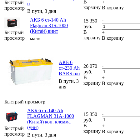
В
+
Быстрый
п
корзину
В корзину
просмотр
В пути, 3 дня
АКБ 6 ст-140 Ah
-
15 350
Flagman 31S-1000
руб.
(Китай) винт
В
Быстрый
+
корзину
просмотр
В корзину
мало
АКБ 6
-
26 070
ст-230 Ah
руб.
BARS о/п
В
+
В пути, 3
корзину
В корзину
дня
Быстрый просмотр
АКБ 6 ст-140 Ah
-
15 350
FLAGMAN 31A-1000
руб.
(Китай) кон. клемма
В
+
(уни)
Быстрый
корзину
В корзину
просмотр
В пути, 3 дня