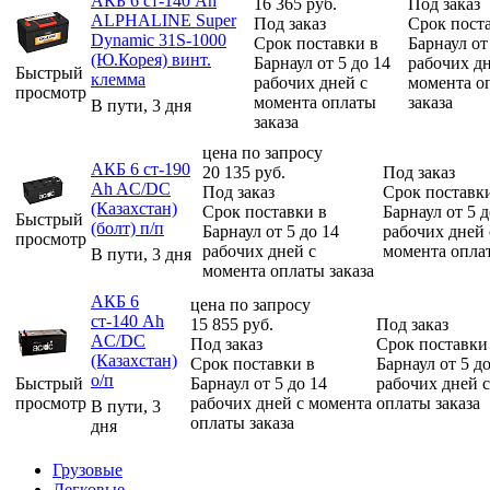
АКБ 6 ст-140 Ah
16 365
руб.
Под заказ
ALPHALINE Super
Под заказ
Срок пост
Dynamic 31S-1000
Срок поставки в
Барнаул от
(Ю.Корея) винт.
Барнаул от 5 до 14
рабочих дн
Быстрый
клемма
рабочих дней с
момента о
просмотр
момента оплаты
заказа
В пути, 3 дня
заказа
цена по запросу
АКБ 6 ст-190
20 135
руб.
Под заказ
Ah AC/DC
Под заказ
Срок поставк
(Казахстан)
Срок поставки в
Барнаул от 5 д
Быстрый
(болт) п/п
Барнаул от 5 до 14
рабочих дней 
просмотр
рабочих дней с
момента оплат
В пути, 3 дня
момента оплаты заказа
АКБ 6
цена по запросу
ст-140 Ah
15 855
руб.
Под заказ
AC/DC
Под заказ
Срок поставки
(Казахстан)
Срок поставки в
Барнаул от 5 д
о/п
Быстрый
Барнаул от 5 до 14
рабочих дней 
просмотр
рабочих дней с момента
оплаты заказа
В пути, 3
оплаты заказа
дня
Грузовые
Легковые