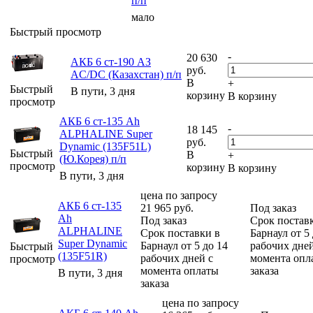
п/п
мало
Быстрый просмотр
-
20 630
АКБ 6 ст-190 АЗ
руб.
AC/DC (Казахстан) п/п
В
+
Быстрый
В пути, 3 дня
корзину
В корзину
просмотр
АКБ 6 ст-135 Ah
-
18 145
ALPHALINE Super
руб.
Dynamic (135F51L)
Быстрый
В
+
(Ю.Корея) п/п
просмотр
корзину
В корзину
В пути, 3 дня
цена по запросу
АКБ 6 ст-135
21 965
руб.
Под заказ
Ah
Под заказ
Срок постав
ALPHALINE
Срок поставки в
Барнаул от 5
Super Dynamic
Барнаул от 5 до 14
рабочих дней
Быстрый
(135F51R)
рабочих дней с
момента опл
просмотр
момента оплаты
заказа
В пути, 3 дня
заказа
цена по запросу