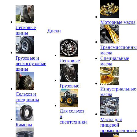
Моторные масла
Легковые
Диски
шины
Трансмиссионны
масла
Грузовые и
Специальные
Легковые
легкогрузовые
масла
шины
Грузовые
Индустриальные
Сельхоз и
масла
спец шины
Для сельхоз
и
Масла для
спецтехники
Камеры
пищевой
промышленност