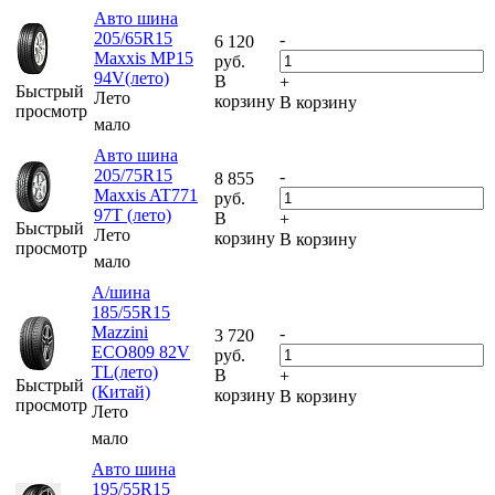
Авто шина
205/65R15
-
6 120
Maxxis MP15
руб.
94V(лето)
В
+
Быстрый
Лето
корзину
В корзину
просмотр
мало
Авто шина
205/75R15
-
8 855
Maxxis AT771
руб.
97T (лето)
В
+
Быстрый
Лето
корзину
В корзину
просмотр
мало
А/шина
185/55R15
Mazzini
-
3 720
ECO809 82V
руб.
TL(лето)
В
+
Быстрый
(Китай)
корзину
В корзину
просмотр
Лето
мало
Авто шина
195/55R15