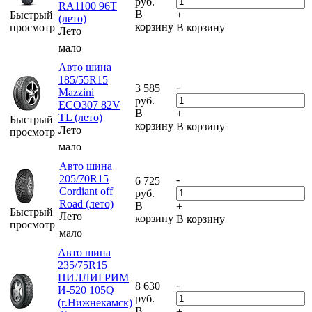
руб.
RA1100 96T
В
Быстрый
+
(лето)
корзину
просмотр
В корзину
Лето
мало
Авто шина
185/55R15
-
3 585
Mazzini
руб.
ECO307 82V
В
+
TL (лето)
Быстрый
корзину
В корзину
Лето
просмотр
мало
Авто шина
205/70R15
-
6 725
Cordiant off
руб.
Road (лето)
В
+
Быстрый
Лето
корзину
В корзину
просмотр
мало
Авто шина
235/75R15
ПИЛЛИГРИМ
-
8 630
И-520 105Q
руб.
(г.Нижнекамск)
В
+