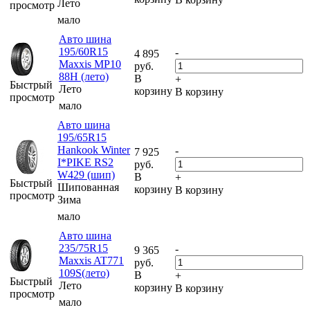
Лето
просмотр
мало
Авто шина
195/60R15
-
4 895
Maxxis MP10
руб.
88H (лето)
В
+
Быстрый
Лето
корзину
В корзину
просмотр
мало
Авто шина
195/65R15
Hankook Winter
-
7 925
I*PIKE RS2
руб.
W429 (шип)
В
+
Быстрый
Шипованная
корзину
В корзину
просмотр
Зима
мало
Авто шина
235/75R15
-
9 365
Maxxis AT771
руб.
109S(лето)
В
+
Быстрый
Лето
корзину
В корзину
просмотр
мало