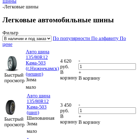
Шины
-
Легковые шины
Легковые автомобильные шины
Фильтр
По популярности
По алфавиту
По
цене
Авто шина
135/80R12
-
4 620
Кама-503
руб.
(г.Нижнекамск)
В
+
(нешип)
Быстрый
корзину
В корзину
Зима
просмотр
мало
Авто шина
135/80R12
-
3 450
Кама-503
руб.
(шип)
В
+
Шипованная
Быстрый
корзину
В корзину
Зима
просмотр
мало