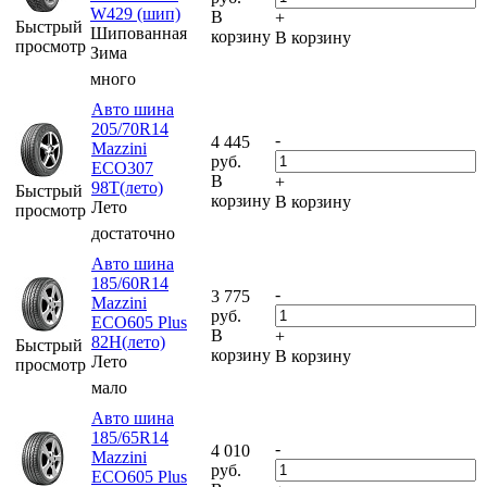
W429 (шип)
В
+
Быстрый
Шипованная
корзину
В корзину
просмотр
Зима
много
Авто шина
205/70R14
-
4 445
Mazzini
руб.
ECO307
В
+
98T(лето)
Быстрый
корзину
В корзину
Лето
просмотр
достаточно
Авто шина
185/60R14
-
3 775
Mazzini
руб.
ECO605 Plus
В
+
82H(лето)
Быстрый
корзину
В корзину
Лето
просмотр
мало
Авто шина
185/65R14
-
4 010
Mazzini
руб.
ECO605 Plus