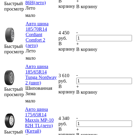
В
+
86H(лето)
Быстрый
корзину
В корзину
Лето
просмотр
мало
Авто шина
185/70R14
-
4 450
Cordiant
руб.
Comfort 2
В
+
(лето)
Быстрый
корзину
В корзину
Лето
просмотр
мало
Авто шина
185/65R14
-
3 610
Tunga Nordway
руб.
2 (шип)
В
+
Шипованная
Быстрый
корзину
В корзину
Зима
просмотр
мало
Авто шина
175/65R14
-
4 340
Maxxis MP-10
руб.
82H TL(лето)
В
+
(Китай)
Быстрый
корзину
В корзину