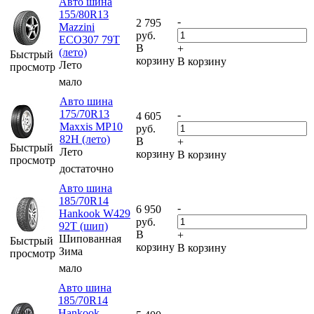
Авто шина
155/80R13
-
2 795
Mazzini
руб.
ECO307 79T
В
+
(лето)
Быстрый
корзину
В корзину
Лето
просмотр
мало
Авто шина
175/70R13
-
4 605
Maxxis MP10
руб.
82H (лето)
В
+
Быстрый
Лето
корзину
В корзину
просмотр
достаточно
Авто шина
185/70R14
-
6 950
Hankook W429
руб.
92T (шип)
В
+
Шипованная
Быстрый
корзину
В корзину
Зима
просмотр
мало
Авто шина
185/70R14
Hankook
-