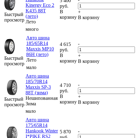
5 400
Kinergy Eco 2
руб.
K435 88T
В
+
Быстрый
(лето)
корзину
В корзину
просмотр
Лето
много
Авто шина
185/65R14
-
4 615
Maxxis MP10
руб.
86H (лето)
В
+
Быстрый
Лето
корзину
В корзину
просмотр
мало
Авто шина
185/70R14
-
4 710
Maxxis SP-3
руб.
88T (зима)
В
+
Нешипованная
Быстрый
корзину
В корзину
Зима
просмотр
мало
Авто шина
175/65R14
Hankook Winter
-
5 870
I*PIKE RS2
руб.