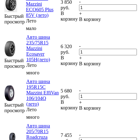
-
3 850
Mazzini
руб.
ECO605 Plus
В
+
85V (лето)
Быстрый
корзину
В корзину
Лето
просмотр
мало
Авто шина
235/75R15
-
6 320
Mazzini
руб.
Ecosaver
В
+
105H(лето)
Быстрый
корзину
В корзину
Лето
просмотр
много
Авто шина
195R15C
-
5 680
Mazzini EffiVan
руб.
106/104Q
В
+
(лето)
Быстрый
корзину
В корзину
Лето
просмотр
много
Авто шина
205/70R15
-
7 455
Roadcruza