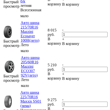
б/к
Быстрый
корзину
В корзину
летняя
просмотр
Всесезонная
мало
Авто шина
215/70R16
-
8 015
Mazzini
руб.
Ecosaver
В
+
100H(лето)
Быстрый
корзину
В корзину
Лето
просмотр
мало
Авто шина
205/60R16
-
5 210
Mazzini
руб.
ECO307
В
+
92V(лето)
Быстрый
корзину
В корзину
Лето
просмотр
мало
Авто шина
225/70R16
-
9 275
Maxxis SS01
руб.
(зима)
В
+