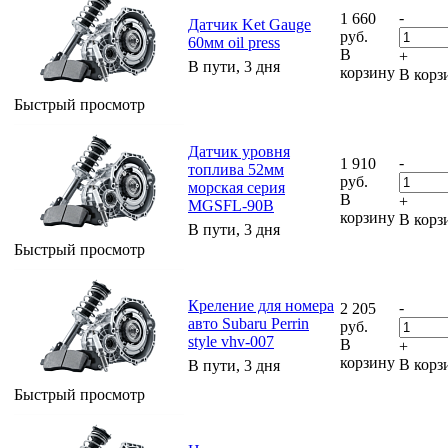
-
1 660
Датчик Ket Gauge
руб.
60мм oil press
В
+
В пути, 3 дня
корзину
В корз
Быстрый просмотр
Датчик уровня
-
1 910
топлива 52мм
руб.
морская серия
В
+
MGSFL-90B
корзину
В корз
В пути, 3 дня
Быстрый просмотр
Креление для номера
-
2 205
авто Subaru Perrin
руб.
style vhv-007
В
+
корзину
В корз
В пути, 3 дня
Быстрый просмотр