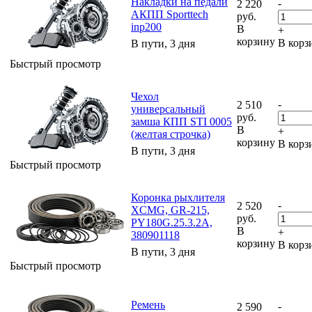
Накладки на педали
-
2 220
АКПП Sporttech
руб.
inp200
В
+
корзину
В корз
В пути, 3 дня
Быстрый просмотр
Чехол
-
2 510
универсальный
руб.
замша КПП STI 0005
В
+
(желтая строчка)
корзину
В корз
В пути, 3 дня
Быстрый просмотр
Коронка рыхлителя
-
2 520
XCMG, GR-215,
руб.
PY180G.25.3.2A,
В
+
380901118
корзину
В корз
В пути, 3 дня
Быстрый просмотр
Ремень
-
2 590