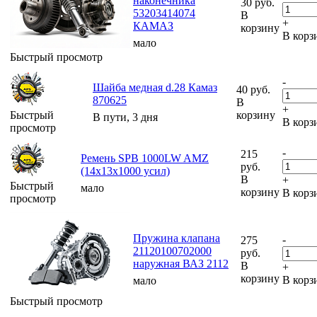
наконечника
30
руб.
53203414074
В
+
КАМАЗ
корзину
В корз
мало
Быстрый просмотр
-
Шайба медная d.28 Камаз
40
руб.
870625
В
+
Быстрый
корзину
В пути, 3 дня
В корз
просмотр
-
215
Ремень SPB 1000LW AMZ
руб.
(14х13х1000 усил)
В
+
Быстрый
мало
корзину
В корз
просмотр
Пружина клапана
-
275
21120100702000
руб.
наружная ВАЗ 2112
В
+
корзину
В корз
мало
Быстрый просмотр