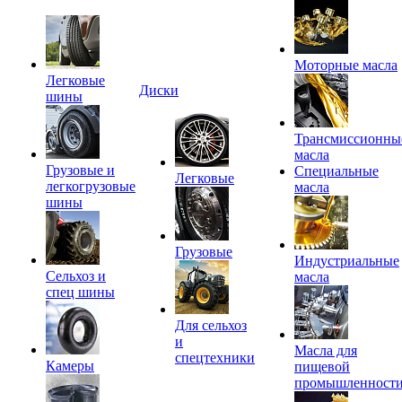
Моторные масла
Легковые
Диски
шины
Трансмиссионны
масла
Грузовые и
Специальные
Легковые
легкогрузовые
масла
шины
Грузовые
Индустриальные
Сельхоз и
масла
спец шины
Для сельхоз
и
Масла для
спецтехники
Камеры
пищевой
промышленност