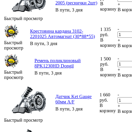
2005 (реснички 2шт)
В
+
корзину
В корз
В пути, 3 дня
Быстрый просмотр
-
1 335
Крестовина кардана 3102-
руб.
2201025 Автомагнат (30*88*55)
В
+
Быстрый
В пути, 3 дня
корзину
В корз
просмотр
-
1 500
Ремень поликлиновый
руб.
8PK1230HD Dongil
В
+
Быстрый
В пути, 3 дня
корзину
В корз
просмотр
-
1 660
Датчик Ket Gauge
руб.
60мм A/F
В
+
В пути, 3 дня
корзину
В корз
Быстрый просмотр