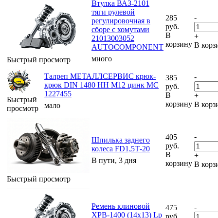
Втулка ВАЗ-2101
тяги рулевой
-
285
регулировочная в
руб.
сборе с хомутами
В
+
21013003052
корзину
В корз
AUTOCOMPONENT
много
Быстрый просмотр
Талреп МЕТАЛЛСЕРВИС крюк-
-
385
крюк DIN 1480 HH М12 цинк МС
руб.
1227455
В
+
Быстрый
корзину
В корз
мало
просмотр
-
405
Шпилька заднего
руб.
колеса FD1,5Т-20
В
+
В пути, 3 дня
корзину
В корз
Быстрый просмотр
Ремень клиновой
-
475
XPB-1400 (14х13) Lp
руб.