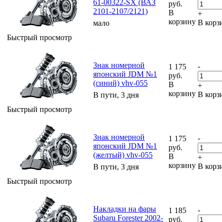
61-00322-SX (ВАЗ
руб.
2101-2107/2121)
В
+
корзину
В корз
мало
Быстрый просмотр
Знак номерной
-
1 175
японский JDM №1
руб.
(синий) vhv-055
В
+
корзину
В корз
В пути, 3 дня
Быстрый просмотр
Знак номерной
-
1 175
японский JDM №1
руб.
(желтый) vhv-055
В
+
корзину
В корз
В пути, 3 дня
Быстрый просмотр
Накладки на фары
-
1 185
Subaru Forester 2002-
руб.