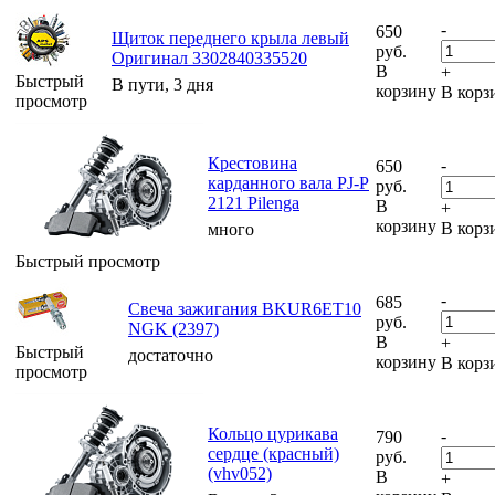
-
650
Щиток переднего крыла левый
руб.
Оригинал 3302840335520
В
+
Быстрый
В пути, 3 дня
корзину
В корз
просмотр
Крестовина
-
650
карданного вала PJ-P
руб.
2121 Pilenga
В
+
корзину
В корз
много
Быстрый просмотр
-
685
Свеча зажигания BKUR6ET10
руб.
NGK (2397)
В
+
Быстрый
достаточно
корзину
В корз
просмотр
Кольцо цурикава
-
790
сердце (красный)
руб.
(vhv052)
В
+