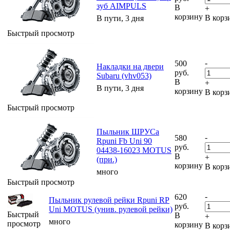
зуб AIMPULS
В
+
корзину
В корз
В пути, 3 дня
Быстрый просмотр
-
500
Накладки на двери
руб.
Subaru (vhv053)
В
+
В пути, 3 дня
корзину
В корз
Быстрый просмотр
Пыльник ШРУСа
-
580
Rpuni Fb Uni 90
руб.
04438-16023 MOTUS
В
+
(при.)
корзину
В корз
много
Быстрый просмотр
-
620
Пыльник рулевой рейки Rpuni RP
руб.
Uni MOTUS (унив. рулевой рейки)
Быстрый
В
+
много
просмотр
корзину
В корз