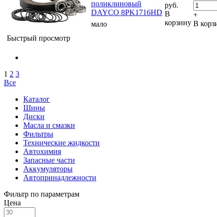
поликлиновый
руб.
DAYCO 8PK1716HD
В
+
корзину
В корз
мало
Быстрый просмотр
1
2
3
Все
Каталог
Шины
Диски
Масла и смазки
Фильтры
Технические жидкости
Автохимия
Запасные части
Аккумуляторы
Автопринадлежности
Фильтр по параметрам
Цена