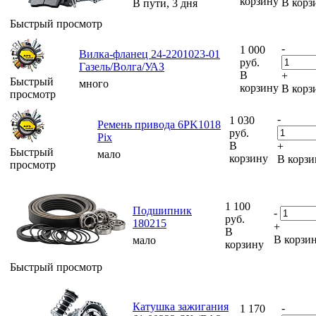
корзину
В корз
В пути, 3 дня
Быстрый просмотр
-
1 000
Вилка-фланец 24-2201023-01
руб.
Газель/Волга/УАЗ
В
+
Быстрый
много
корзину
В корз
просмотр
-
1 030
Ремень привода 6PK1018
руб.
Pix
В
+
Быстрый
мало
корзину
В корзи
просмотр
1 100
Подшипник
-
руб.
180215
+
В
В корзи
мало
корзину
Быстрый просмотр
Катушка зажигания
-
1 170