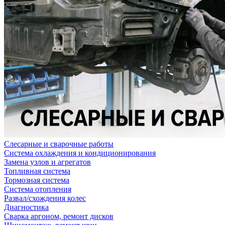
Слесарные и сварочные работы
Система охлаждения и кондиционирования
Замена узлов и агрегатов
Топливная система
Тормозная система
Система отопления
Развал/схождения колес
Диагностика
Сварка аргоном, ремонт дисков