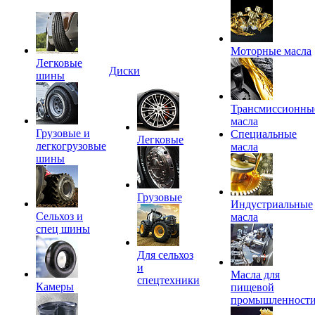
Моторные масла
Легковые
Диски
шины
Трансмиссионны
масла
Грузовые и
Специальные
Легковые
легкогрузовые
масла
шины
Грузовые
Индустриальные
Сельхоз и
масла
спец шины
Для сельхоз
и
Масла для
спецтехники
Камеры
пищевой
промышленност