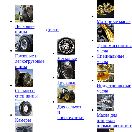
Моторные масла
Легковые
Диски
шины
Трансмиссионны
масла
Грузовые и
Специальные
Легковые
легкогрузовые
масла
шины
Грузовые
Индустриальные
Сельхоз и
масла
спец шины
Для сельхоз
и
Масла для
спецтехники
Камеры
пищевой
промышленност