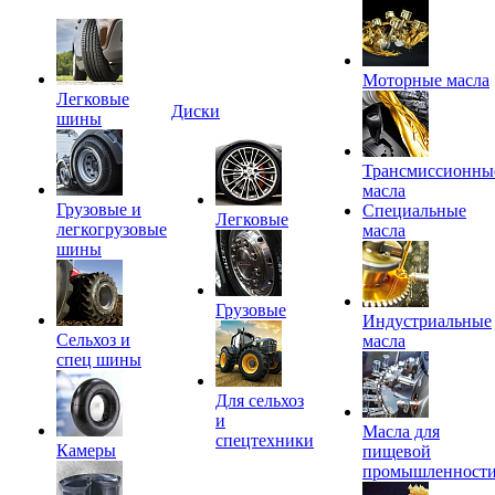
Моторные масла
Легковые
Диски
шины
Трансмиссионны
масла
Грузовые и
Специальные
Легковые
легкогрузовые
масла
шины
Грузовые
Индустриальные
Сельхоз и
масла
спец шины
Для сельхоз
и
Масла для
спецтехники
Камеры
пищевой
промышленност