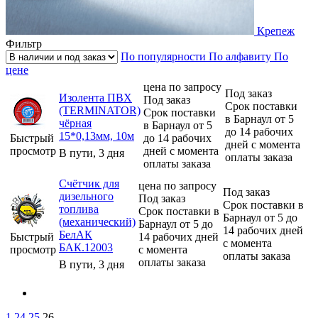
Крепеж
Фильтр
По популярности
По алфавиту
По
цене
цена по запросу
Под заказ
Изолента ПВХ
Под заказ
Срок поставки
(TERMINATOR)
Срок поставки
в Барнаул от 5
чёрная
в Барнаул от 5
до 14 рабочих
15*0,13мм, 10м
Быстрый
до 14 рабочих
дней с момента
просмотр
дней с момента
В пути, 3 дня
оплаты заказа
оплаты заказа
Счётчик для
цена по запросу
Под заказ
дизельного
Под заказ
Срок поставки в
топлива
Срок поставки в
Барнаул от 5 до
(механический)
Барнаул от 5 до
14 рабочих дней
БелАК
Быстрый
14 рабочих дней
с момента
БАК.12003
просмотр
с момента
оплаты заказа
оплаты заказа
В пути, 3 дня
1
24
25
26