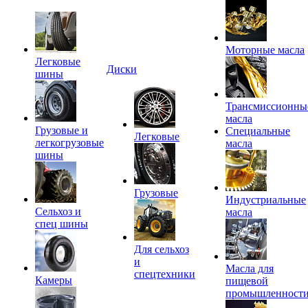
Моторные масла
Легковые
Диски
шины
Трансмиссионны
масла
Грузовые и
Специальные
Легковые
легкогрузовые
масла
шины
Грузовые
Индустриальные
Сельхоз и
масла
спец шины
Для сельхоз
и
Масла для
спецтехники
Камеры
пищевой
промышленност