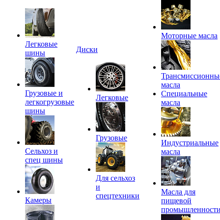
Моторные масла
Легковые
Диски
шины
Трансмиссионны
масла
Грузовые и
Специальные
Легковые
легкогрузовые
масла
шины
Грузовые
Индустриальные
Сельхоз и
масла
спец шины
Для сельхоз
и
Масла для
спецтехники
Камеры
пищевой
промышленност