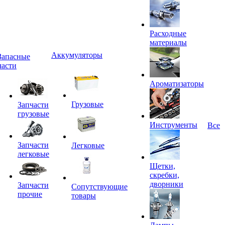
Расходные
материалы
Аккумуляторы
Запасные
части
Ароматизаторы
Грузовые
Запчасти
грузовые
Инструменты
Все
Запчасти
Легковые
легковые
Щетки,
скребки,
дворники
Запчасти
Сопутствующие
прочие
товары