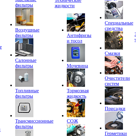
Технические
фильтры
жидкости
Специальные
средства
Воздушные
фильтры
Антифризы
и тосол
е
Смазки
Салонные
фильтры
Мочевина
Очистители
систем
Топливные
Тормозная
фильтры
жидкость
Присадки
Трансмиссионные
СОЖ
фильтры
и
Герметики