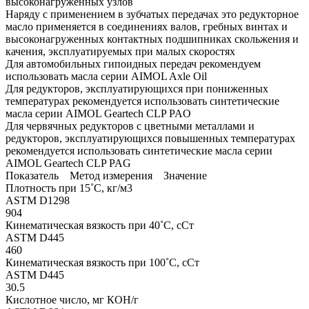
высоконагруженных узлов
Наряду с применением в зубчатых передачах это редукторное
масло применяется в соединениях валов, гребных винтах и
высоконагруженных контактных подшипниках скольжения и
качения, эксплуатируемых при малых скоростях
Для автомобильных гипоидных передач рекомендуем
использовать масла серии AIMOL Axle Oil
Для редукторов, эксплуатирующихся при пониженных
температурах рекомендуется использовать синтетические
масла серии AIMOL Geartech CLP PAO
Для червячных редукторов с цветными металлами и
редукторов, эксплуатирующихся повышенных температурах
рекомендуется использовать синтетические масла серии
AIMOL Geartech CLP PAG
Показатель Метод измерения Значение
Плотность при 15˚C, кг/м3
ASTM D1298
904
Кинематическая вязкость при 40˚C, сСт
ASTM D445
460
Кинематическая вязкость при 100˚C, сСт
ASTM D445
30.5
Кислотное число, мг КОН/г