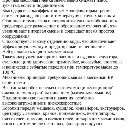
Прочная масляная пленка значительно снижает износ
зубчатых колес и подшипников
Благодаря высокоэффективным модификаторам трения
снижает расход энергии и температуру в точках контакта
Отличная термическая и антиокислительная стабильность
предотвращает разложение и образование отложений, что
увеличивает интервал смены и сокращает время простоя
оборудования
Способствует легкому отделению воды, что обеспечивает
эффективную смазку и предотвращает вспенивание
Нейтральность к цветным металлам
Тяжелонагруженные промышленные и судовые редуктора,
стальные цилиндрические прямозубые, косозубые, винтовые
и конические зубчатые передачи при температуре масла до
100 °С
Механизмы приводов, требующих масла с высокими ЕР
свойствами
Все типы коробок передач с системами циркуляционной
смазки и смазки разбрызгиванием (масляным туманом)
Подшипники скольжения и качения, особенно
высоконагруженные и низкоскоростные
Коробки передач мешалок, сушилок, конвейеров, экструдеров,
центрифуг, лебедок, кранов, подъемников, вентиляторов,
смесителей, прессов, измельчителей, поворотных механизмов,
насосов, в том числе нефтяных, фильтров и других