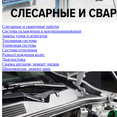
Слесарные и сварочные работы
Система охлаждения и кондиционирования
Замена узлов и агрегатов
Топливная система
Тормозная система
Система отопления
Развал/схождения колес
Диагностика
Сварка аргоном, ремонт дисков
Шиномонтаж, ремонт шин