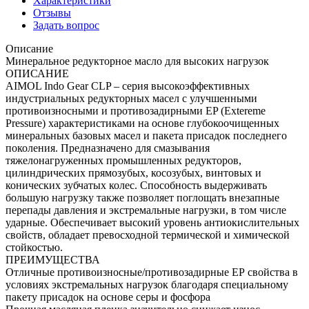
Характеристики
Отзывы
Задать вопрос
Описание
Минеральное редукторное масло для высоких нагрузок
ОПИСАНИЕ
AIMOL Indo Gear CLP – серия высокоэффективных
индустриальных редукторных масел с улучшенными
противоизносными и противозадирными EP (Extereme
Pressure) характеристиками на основе глубокоочищенных
минеральных базовых масел и пакета присадок последнего
поколения. Предназначено для смазывания
тяжелонагруженных промышленных редукторов,
цилиндрических прямозубых, косозубых, винтовых и
конических зубчатых колес. Способность выдерживать
большую нагрузку также позволяет поглощать внезапные
перепады давления и экстремальные нагрузки, в том числе
ударные. Обеспечивает высокий уровень антиокислительных
свойств, обладает превосходной термической и химической
стойкостью.
ПРЕИМУЩЕСТВА
Отличные противоизносные/противозадирные ЕР свойства в
условиях экстремальных нагрузок благодаря специальному
пакету присадок на основе серы и фосфора