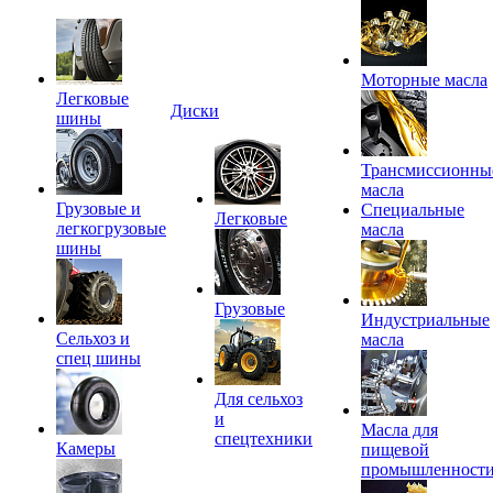
Моторные масла
Легковые
Диски
шины
Трансмиссионны
масла
Грузовые и
Специальные
Легковые
легкогрузовые
масла
шины
Грузовые
Индустриальные
Сельхоз и
масла
спец шины
Для сельхоз
и
Масла для
спецтехники
Камеры
пищевой
промышленност