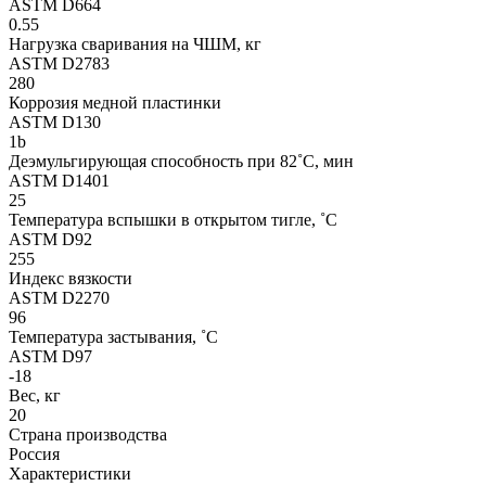
ASTM D664
0.55
Нагрузка сваривания на ЧШМ, кг
ASTM D2783
280
Коррозия медной пластинки
ASTM D130
1b
Деэмульгирующая способность при 82˚C, мин
ASTM D1401
25
Температура вспышки в открытом тигле, ˚C
ASTM D92
255
Индекс вязкости
ASTM D2270
96
Температура застывания, ˚C
ASTM D97
-18
Вес, кг
20
Страна производства
Россия
Характеристики