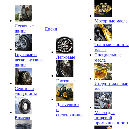
Моторные масла
Легковые
Диски
шины
Трансмиссионны
масла
Грузовые и
Специальные
Легковые
легкогрузовые
масла
шины
Грузовые
Индустриальные
Сельхоз и
масла
спец шины
Для сельхоз
и
Масла для
спецтехники
Камеры
пищевой
промышленност