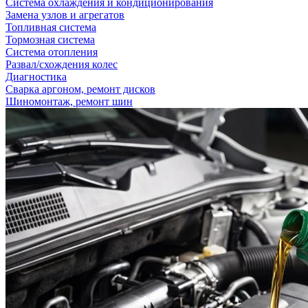
Система охлаждения и кондиционирования
Замена узлов и агрегатов
Топливная система
Тормозная система
Система отопления
Развал/схождения колес
Диагностика
Сварка аргоном, ремонт дисков
Шиномонтаж, ремонт шин