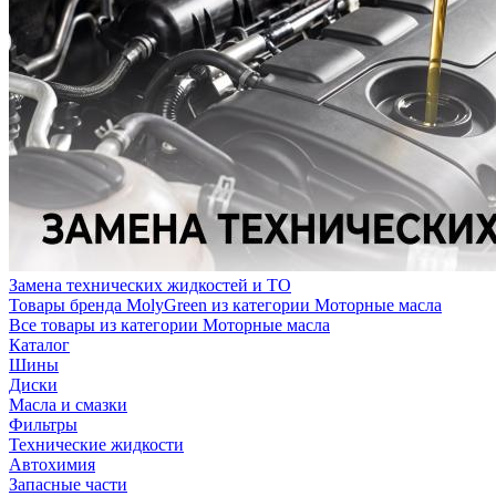
Замена технических жидкостей и ТО
Товары бренда MolyGreen из категории Моторные масла
Все товары из категории Моторные масла
Каталог
Шины
Диски
Масла и смазки
Фильтры
Технические жидкости
Автохимия
Запасные части