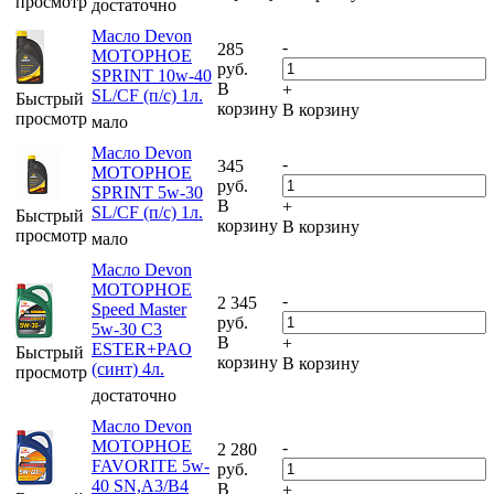
просмотр
достаточно
Масло Devon
-
285
МОТОРНОЕ
руб.
SPRINT 10w-40
В
+
SL/CF (п/с) 1л.
Быстрый
корзину
В корзину
просмотр
мало
Масло Devon
-
345
МОТОРНОЕ
руб.
SPRINT 5w-30
В
+
SL/CF (п/с) 1л.
Быстрый
корзину
В корзину
просмотр
мало
Масло Devon
МОТОРНОЕ
-
2 345
Speed Master
руб.
5w-30 C3
В
+
ESTER+PAO
Быстрый
корзину
В корзину
(синт) 4л.
просмотр
достаточно
Масло Devon
МОТОРНОЕ
-
2 280
FAVORITE 5w-
руб.
40 SN,A3/B4
В
+