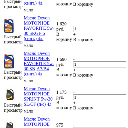
Быстрый
(синт.) 4л.
корзину
В корзину
просмотр
мало
Масло Devon
МОТОРНОЕ
-
1 620
FAVORITE 5w-
руб.
30 SP,GF-6
В
+
Быстрый
(синт.) 4л.
корзину
В корзину
просмотр
мало
Масло Devon
МОТОРНОЕ
-
1 690
FAVORITE 5w-
руб.
30 SN,A3/B4
В
+
Быстрый
(синт.) 4л.
корзину
В корзину
просмотр
мало
Масло Devon
-
1 175
МОТОРНОЕ
руб.
SPRINT 5w-30
В
+
SL/CF (п/с) 4л.
Быстрый
корзину
В корзину
просмотр
мало
Масло Devon
МОТОРНОЕ
-
975