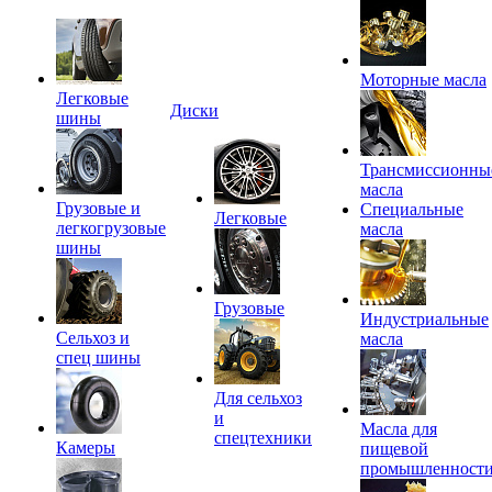
Моторные масла
Легковые
Диски
шины
Трансмиссионны
масла
Грузовые и
Специальные
Легковые
легкогрузовые
масла
шины
Грузовые
Индустриальные
Сельхоз и
масла
спец шины
Для сельхоз
и
Масла для
спецтехники
Камеры
пищевой
промышленност