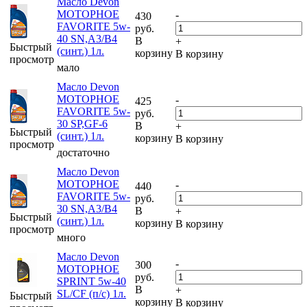
Масло Devon
МОТОРНОЕ
-
430
FAVORITE 5w-
руб.
40 SN,A3/B4
В
+
Быстрый
(синт.) 1л.
корзину
В корзину
просмотр
мало
Масло Devon
МОТОРНОЕ
-
425
FAVORITE 5w-
руб.
30 SP,GF-6
В
+
Быстрый
(синт.) 1л.
корзину
В корзину
просмотр
достаточно
Масло Devon
МОТОРНОЕ
-
440
FAVORITE 5w-
руб.
30 SN,A3/B4
В
+
Быстрый
(синт.) 1л.
корзину
В корзину
просмотр
много
Масло Devon
-
300
МОТОРНОЕ
руб.
SPRINT 5w-40
В
+
SL/CF (п/с) 1л.
Быстрый
корзину
В корзину