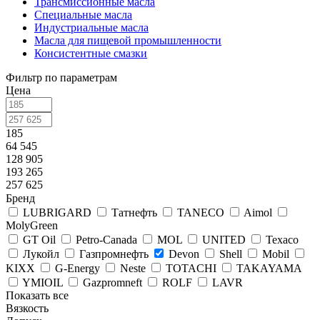
Трансмиссионные масла
Специальные масла
Индустриальные масла
Масла для пищевой промышленности
Консистентные смазки
Фильтр по параметрам
Цена
185
64 545
128 905
193 265
257 625
Бренд
LUBRIGARD
Татнефть
TANECO
Aimol
MolyGreen
GT Oil
Petro-Canada
MOL
UNITED
Texaco
Лукойл
Газпромнефть
Devon
Shell
Mobil
KIXX
G-Energy
Neste
TOTACHI
TAKAYAMA
YMIOIL
Gazpromneft
ROLF
LAVR
Показать все
Вязкость