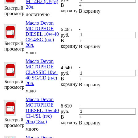
М-14В2 (г.Уфа)
В
+
20л.
Быстрый
корзину
В корзину
просмотр
достаточно
Масло Devon
МОТОРНОЕ
-
6 465
DIESEL 10w-40
руб.
CF-4/SG (п/с)
В
+
Быстрый
20л.
корзину
В корзину
просмотр
мало
Масло Devon
МОТОРНОЕ
-
4 540
CLASSIC 10w-
руб.
40 SG/CD (п/с)
В
+
Быстрый
20л.
корзину
В корзину
просмотр
мало
Масло Devon
МОТОРНОЕ
-
6 610
DIESEL 10w-40
руб.
CI-4/SL (п/с)
В
+
Быстрый
20л.(18кг)
корзину
В корзину
просмотр
много
Масло Devon