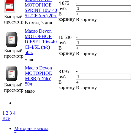
-
4 875
МОТОРНОЕ
руб.
SPRINT 10w-40
В
+
SL/CF (п/с) 20л.
Быстрый
корзину
В корзину
просмотр
В пути, 3 дня
Масло Devon
МОТОРНОЕ
-
16 530
DIESEL 10w-40
руб.
CI-4/SL (п/с)
В
+
Быстрый
50л.
корзину
В корзину
просмотр
мало
Масло Devon
-
8 095
МОТОРНОЕ
руб.
М-8В (г.Уфа)
В
+
50л
Быстрый
корзину
В корзину
просмотр
мало
1
2
3
4
Все
Моторные масла