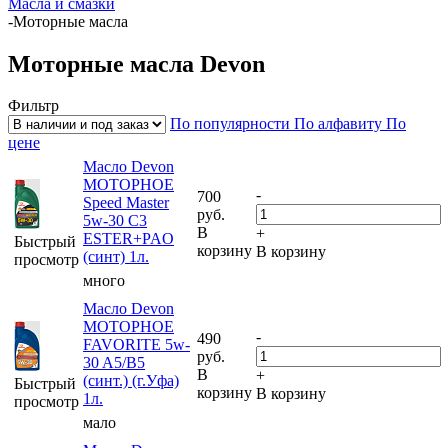
Масла и смазки
-
Моторные масла
Моторные масла Devon
Фильтр
По популярности
По алфавиту
По
цене
Масло Devon
МОТОРНОЕ
-
700
Speed Master
руб.
5w-30 C3
В
+
ESTER+PAO
Быстрый
корзину
В корзину
(синт) 1л.
просмотр
много
Масло Devon
МОТОРНОЕ
-
490
FAVORITE 5w-
руб.
30 A5/B5
В
+
(синт.) (г.Уфа)
Быстрый
корзину
В корзину
1л.
просмотр
мало