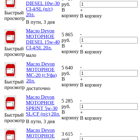
DIESEL 10w-30
руб.
CI-4/SL (п/с)
В
+
Быстрый
20л.
корзину
В корзину
просмотр
В пути, 3 дня
Масло Devon
-
5 865
МОТОРНОЕ
руб.
DIESEL 15w-40
В
+
CI-4/SL 20л.
Быстрый
корзину
В корзину
просмотр
мало
Масло Devon
-
5 640
МОТОРНОЕ
руб.
МС-20 (г.Уфа)
В
+
20л.
Быстрый
корзину
В корзину
просмотр
достаточно
Масло Devon
-
5 285
МОТОРНОЕ
руб.
SPRINT 5w-30
В
+
SL/CF (п/с) 20л.
Быстрый
корзину
В корзину
просмотр
В пути, 3 дня
Масло Devon
-
3 615
МОТОРНОЕ
руб.