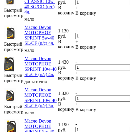
CLASSIC 10w-
руб.
40 SG/CD (п/с)
В
+
Быстрый
4л.
корзину
В корзину
просмотр
мало
Масло Devon
-
1 130
МОТОРНОЕ
руб.
SPRINT 5w-40
В
+
SL/CF (п/с) 4л.
Быстрый
корзину
В корзину
просмотр
мало
Масло Devon
-
1 430
МОТОРНОЕ
руб.
SPRINT 10w-40
В
+
SL/CF (п/с) 4л.
Быстрый
корзину
В корзину
просмотр
достаточно
Масло Devon
-
1 320
МОТОРНОЕ
руб.
SPRINT 10w-40
В
+
SL/CF (п/с) 5л.
Быстрый
корзину
В корзину
просмотр
мало
Масло Devon
-
1 190
МОТОРНОЕ
руб.
SPRINT 5w-40