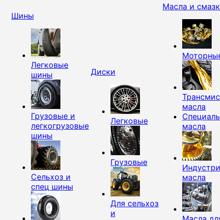
Масла и смаз
Шины
Моторны
Легковые
Диски
шины
Трансми
масла
Грузовые и
Специал
Легковые
легкогрузовые
масла
шины
Грузовые
Индустр
Сельхоз и
масла
спец шины
Для сельхоз
и
Масла дл