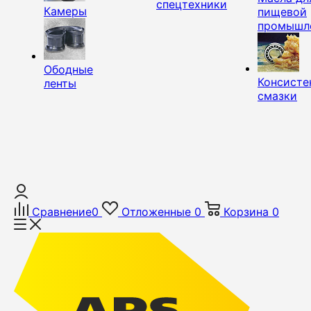
спецтехники
Камеры
пищевой
промышл
Ободные
Консисте
ленты
смазки
Сравнение
0
Отложенные
0
Корзина
0