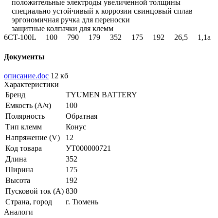
положительные электроды увеличенной толщины
специально устойчивый к коррозии свинцовый сплав
эргономичная ручка для переноски
защитные колпачки для клемм
6CT-100L 100 790 179 352 175 192 26,5 1,1а
Документы
описание.doc
12 кб
Характеристики
Бренд
TYUMEN BATTERY
Емкость (А/ч)
100
Полярность
Обратная
Тип клемм
Конус
Напряжение (V)
12
Код товара
УТ000000721
Длина
352
Ширина
175
Высота
192
Пусковой ток (А)
830
Страна, город
г. Тюмень
Аналоги