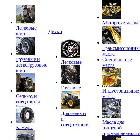
Моторные масла
Легковые
Диски
шины
Трансмиссионны
масла
Грузовые и
Специальные
Легковые
легкогрузовые
масла
шины
Грузовые
Индустриальные
Сельхоз и
масла
спец шины
Для сельхоз
и
Масла для
спецтехники
Камеры
пищевой
промышленност