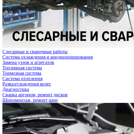
Слесарные и сварочные работы
Система охлаждения и кондиционирования
Замена узлов и агрегатов
Топливная система
Тормозная система
Система отопления
Развал/схождения колес
Диагностика
Сварка аргоном, ремонт дисков
Шиномонтаж, ремонт шин