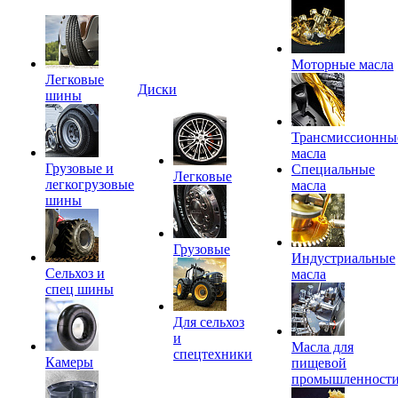
Моторные масла
Легковые
Диски
шины
Трансмиссионны
масла
Грузовые и
Специальные
Легковые
легкогрузовые
масла
шины
Грузовые
Индустриальные
Сельхоз и
масла
спец шины
Для сельхоз
и
Масла для
спецтехники
Камеры
пищевой
промышленност