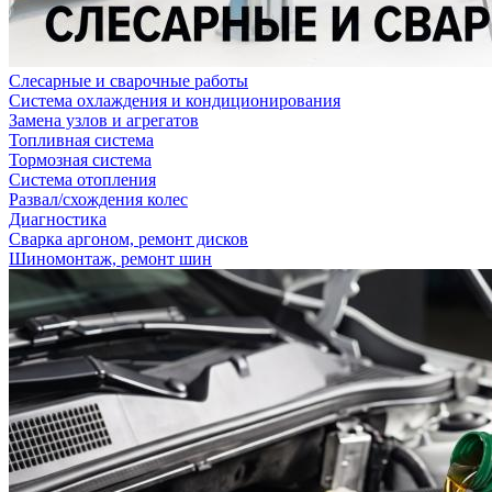
Слесарные и сварочные работы
Система охлаждения и кондиционирования
Замена узлов и агрегатов
Топливная система
Тормозная система
Система отопления
Развал/схождения колес
Диагностика
Сварка аргоном, ремонт дисков
Шиномонтаж, ремонт шин