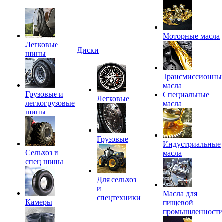
Моторные масла
Легковые
Диски
шины
Трансмиссионны
масла
Грузовые и
Специальные
Легковые
легкогрузовые
масла
шины
Грузовые
Индустриальные
Сельхоз и
масла
спец шины
Для сельхоз
и
Масла для
спецтехники
Камеры
пищевой
промышленност