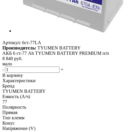
Артикул:
6ст-77LА
Производитель:
TYUMEN BATTERY
АКБ 6 ст-77 Аh TYUMEN BATTERY PREMIUM п/п
8 840
руб.
мало
-
+
В корзину
Характеристики
Бренд
TYUMEN BATTERY
Емкость (А/ч)
77
Полярность
Прямая
Тип клемм
Конус
Напряжение (V)