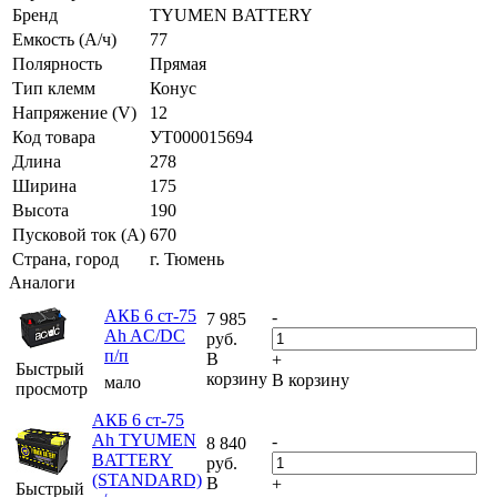
Бренд
TYUMEN BATTERY
Емкость (А/ч)
77
Полярность
Прямая
Тип клемм
Конус
Напряжение (V)
12
Код товара
УТ000015694
Длина
278
Ширина
175
Высота
190
Пусковой ток (А)
670
Страна, город
г. Тюмень
Аналоги
АКБ 6 ст-75
-
7 985
Ah AC/DC
руб.
п/п
В
+
Быстрый
корзину
В корзину
мало
просмотр
АКБ 6 ст-75
Аh TYUMEN
-
8 840
BATTERY
руб.
(STANDARD)
В
+
Быстрый