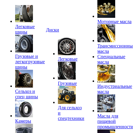
Моторные масла
Легковые
Диски
шины
Трансмиссионны
масла
Грузовые и
Специальные
Легковые
легкогрузовые
масла
шины
Грузовые
Индустриальные
Сельхоз и
масла
спец шины
Для сельхоз
и
Масла для
спецтехники
Камеры
пищевой
промышленност