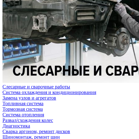
Слесарные и сварочные работы
Система охлаждения и кондиционирования
Замена узлов и агрегатов
Топливная система
Тормозная система
Система отопления
Развал/схождения колес
Диагностика
Сварка аргоном, ремонт дисков
Шиномонтаж, ремонт шин