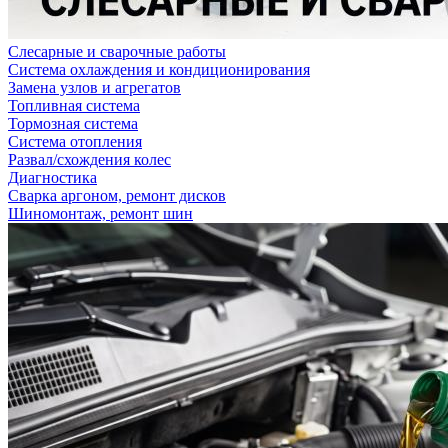
Слесарные и сварочные работы
Система охлаждения и кондиционирования
Замена узлов и агрегатов
Топливная система
Тормозная система
Система отопления
Развал/схождения колес
Диагностика
Сварка аргоном, ремонт дисков
Шиномонтаж, ремонт шин