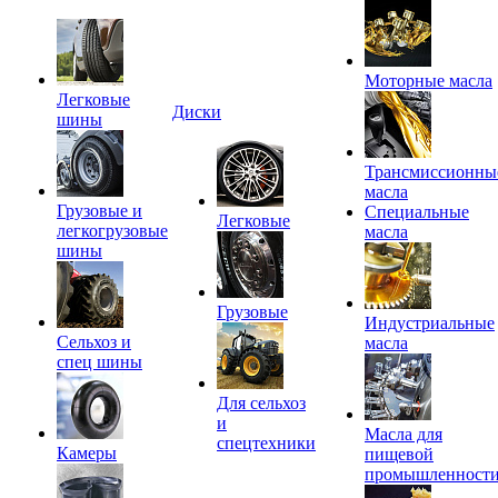
Моторные масла
Легковые
Диски
шины
Трансмиссионны
масла
Грузовые и
Специальные
Легковые
легкогрузовые
масла
шины
Грузовые
Индустриальные
Сельхоз и
масла
спец шины
Для сельхоз
и
Масла для
спецтехники
Камеры
пищевой
промышленност