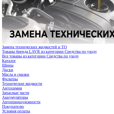
Замена технических жидкостей и ТО
Товары бренда LAVR из категории Средства по уходу
Все товары из категории Средства по уходу
Каталог
Шины
Диски
Масла и смазки
Фильтры
Технические жидкости
Автохимия
Запасные части
Аккумуляторы
Автопринадлежности
Покупателю
Условия оплаты