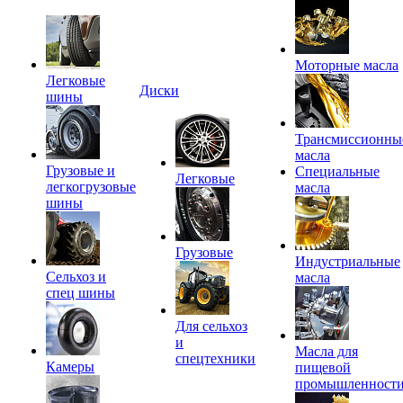
Моторные масла
Легковые
Диски
шины
Трансмиссионны
масла
Грузовые и
Специальные
Легковые
легкогрузовые
масла
шины
Грузовые
Индустриальные
Сельхоз и
масла
спец шины
Для сельхоз
и
Масла для
спецтехники
Камеры
пищевой
промышленност