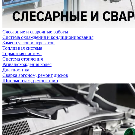
Слесарные и сварочные работы
Система охлаждения и кондиционирования
Замена узлов и агрегатов
Топливная система
Тормозная система
Система отопления
Развал/схождения колес
Диагностика
Сварка аргоном, ремонт дисков
Шиномонтаж, ремонт шин