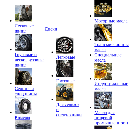
Моторные масла
Легковые
Диски
шины
Трансмиссионны
масла
Грузовые и
Специальные
Легковые
легкогрузовые
масла
шины
Грузовые
Индустриальные
Сельхоз и
масла
спец шины
Для сельхоз
и
Масла для
спецтехники
Камеры
пищевой
промышленност