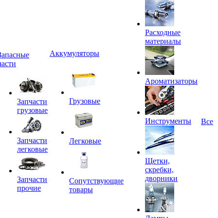
Расходные
материалы
Аккумуляторы
Запасные
части
Ароматизаторы
Грузовые
Запчасти
грузовые
Инструменты
Все
Запчасти
Легковые
легковые
Щетки,
скребки,
дворники
Запчасти
Сопутствующие
прочие
товары