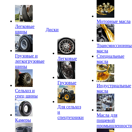
Моторные масла
Легковые
Диски
шины
Трансмиссионны
масла
Грузовые и
Специальные
Легковые
легкогрузовые
масла
шины
Грузовые
Индустриальные
Сельхоз и
масла
спец шины
Для сельхоз
и
Масла для
спецтехники
Камеры
пищевой
промышленност