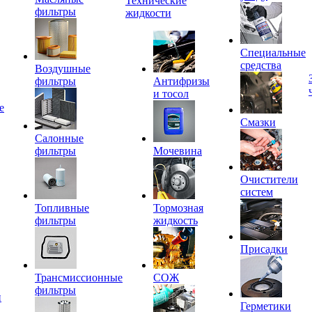
Технические
фильтры
жидкости
Специальные
средства
Воздушные
фильтры
Антифризы
и тосол
е
Смазки
Салонные
фильтры
Мочевина
Очистители
систем
Топливные
Тормозная
фильтры
жидкость
Присадки
Трансмиссионные
СОЖ
фильтры
и
Герметики