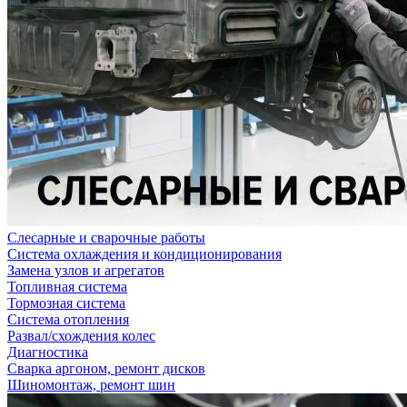
Слесарные и сварочные работы
Система охлаждения и кондиционирования
Замена узлов и агрегатов
Топливная система
Тормозная система
Система отопления
Развал/схождения колес
Диагностика
Сварка аргоном, ремонт дисков
Шиномонтаж, ремонт шин