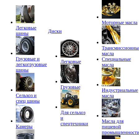
Моторные масла
Легковые
Диски
шины
Трансмиссионны
масла
Грузовые и
Специальные
Легковые
легкогрузовые
масла
шины
Грузовые
Индустриальные
Сельхоз и
масла
спец шины
Для сельхоз
и
Масла для
спецтехники
Камеры
пищевой
промышленност