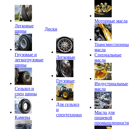
Моторные масла
Легковые
Диски
шины
Трансмиссионны
масла
Грузовые и
Специальные
Легковые
легкогрузовые
масла
шины
Грузовые
Индустриальные
Сельхоз и
масла
спец шины
Для сельхоз
и
Масла для
спецтехники
Камеры
пищевой
промышленност