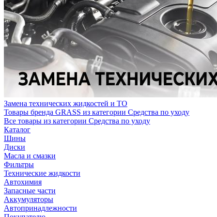
Замена технических жидкостей и ТО
Товары бренда GRASS из категории Средства по уходу
Все товары из категории Средства по уходу
Каталог
Шины
Диски
Масла и смазки
Фильтры
Технические жидкости
Автохимия
Запасные части
Аккумуляторы
Автопринадлежности
Покупателю