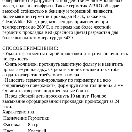
совершенно не разрушается под действием автомобильных
масел, воды и антифриза. Также герметик ABRO обладает
высокой стойкостью к бензину и тормозной жидкости.
Более мягкий герметик-прокладка Black, также как
Clear,White, Blue, предназначен для применения при
температурах до 260°С, в то время как более жесткий
герметик-прокладка Red (красного цвета) разработан для
более высоких температур до 343°С.
СПОСОБ ПРИМЕНЕНИЯ:
· Удалить фрагменты старой прокладки и тщательно очистить
поверхность
· Снять колпачок, проткнуть защитную фольгу и навинтить
прилагаемую насадку. Отрезать кончик насадки так чтобы
создать отверстие требуемого размера.
· Наносить герметик-прокладку по периметру на всю
сопрягаемую поверхность, формируя слой толщиной2-3 мм.
Оставить отверстия под крепежные болты.
· Перед сборкой дать просохнуть 10 минут. Полное
высыхание сформированной прокладки происходит за 24
часа.
Характеристики
Назначение
Герметики
Фасовка
85 гр
Цвет
Красный