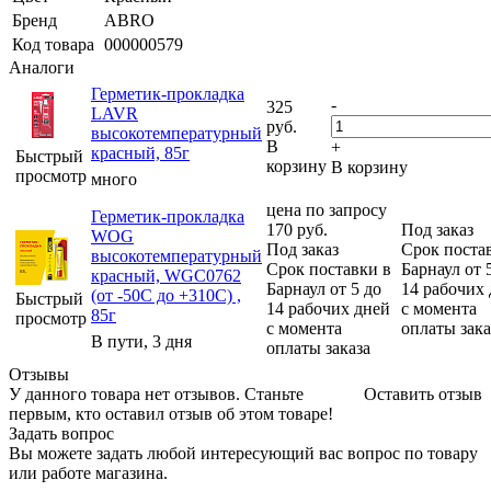
Бренд
ABRO
Код товара
000000579
Аналоги
Герметик-прокладка
-
325
LAVR
руб.
высокотемпературный
В
+
красный, 85г
Быстрый
корзину
В корзину
просмотр
много
цена по запросу
Герметик-прокладка
170
руб.
Под заказ
WOG
Под заказ
Срок поста
высокотемпературный
Срок поставки в
Барнаул от 
красный, WGC0762
Барнаул от 5 до
14 рабочих
(от -50С до +310С) ,
Быстрый
14 рабочих дней
с момента
85г
просмотр
с момента
оплаты зака
В пути, 3 дня
оплаты заказа
Отзывы
У данного товара нет отзывов. Станьте
Оставить отзыв
первым, кто оставил отзыв об этом товаре!
Задать вопрос
Вы можете задать любой интересующий вас вопрос по товару
или работе магазина.