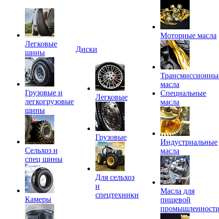
Моторные масла
Легковые
Диски
шины
Трансмиссионны
масла
Грузовые и
Специальные
Легковые
легкогрузовые
масла
шины
Грузовые
Индустриальные
Сельхоз и
масла
спец шины
Для сельхоз
и
Масла для
спецтехники
Камеры
пищевой
промышленност