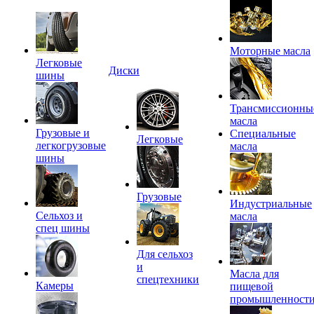
Моторные масла
Легковые
Диски
шины
Трансмиссионны
масла
Грузовые и
Специальные
Легковые
легкогрузовые
масла
шины
Грузовые
Индустриальные
Сельхоз и
масла
спец шины
Для сельхоз
и
Масла для
спецтехники
Камеры
пищевой
промышленност