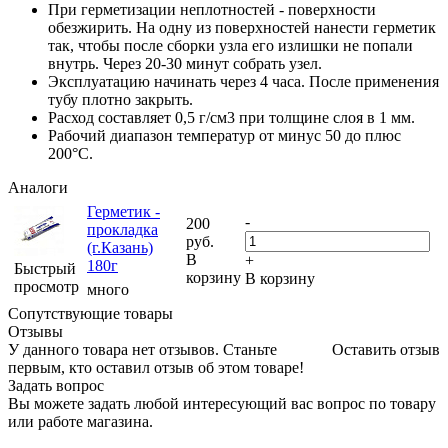
При герметизации неплотностей - поверхности
обезжирить. На одну из поверхностей нанести герметик
так, чтобы после сборки узла его излишки не попали
внутрь. Через 20-30 минут собрать узел.
Эксплуатацию начинать через 4 часа. После применения
тубу плотно закрыть.
Расход составляет 0,5 г/см3 при толщине слоя в 1 мм.
Рабочий диапазон температур от минус 50 до плюс
200°C.
Аналоги
Герметик -
-
200
прокладка
руб.
(г.Казань)
В
+
180г
Быстрый
корзину
В корзину
просмотр
много
Сопутствующие товары
Отзывы
У данного товара нет отзывов. Станьте
Оставить отзыв
первым, кто оставил отзыв об этом товаре!
Задать вопрос
Вы можете задать любой интересующий вас вопрос по товару
или работе магазина.