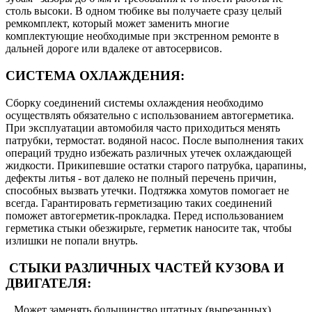
столь высоки. В одном тюбике вы получаете сразу целый
ремкомплект, который может заменить многие
комплектующие необходимые при экстренном ремонте в
дальней дороге или вдалеке от автосервисов.
СИСТЕМА ОХЛАЖДЕНИЯ:
Сборку соединений системы охлаждения необходимо
осуществлять обязательно с использованием автогерметика.
При эксплуатации автомобиля часто приходиться менять
патрубки, термостат. водяной насос. После выполнения таких
операций трудно избежать различных утечек охлаждающей
жидкости. Прикипевшие остатки старого патрубка, царапины,
дефекты литья - вот далеко не полный перечень причин,
способных вызвать утечки. Подтяжка хомутов помогает не
всегда. Гарантировать герметизацию таких соединений
поможет автогерметик-прокладка. Перед использованием
герметика стыки обезжирьте, герметик наносите так, чтобы
излишки не попали внутрь.
СТЫКИ РАЗЛИЧНЫХ ЧАСТЕЙ КУЗОВА И
ДВИГАТЕЛЯ:
Может заменять большинство штатных (вырезанных)