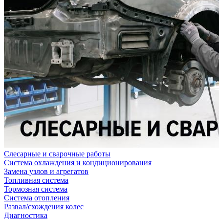
Слесарные и сварочные работы
Система охлаждения и кондиционирования
Замена узлов и агрегатов
Топливная система
Тормозная система
Система отопления
Развал/схождения колес
Диагностика