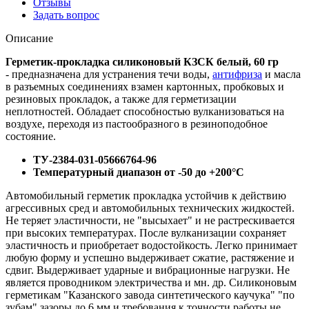
Отзывы
Задать вопрос
Описание
Герметик-прокладка силиконовый КЗСК белый, 60 гр
- предназначена для устранения течи воды,
антифриза
и масла
в разъемных соединениях взамен картонных, пробковых и
резиновых прокладок, а также для герметизации
неплотностей. Обладает способностью вулканизоваться на
воздухе, переходя из пастообразного в резиноподобное
состояние.
ТУ-2384-031-05666764-96
Температурный диапазон от -50 до +200°C
Автомобильный герметик прокладка устойчив к действию
агрессивных сред и автомобильных технических жидкостей.
Не теряет эластичности, не "высыхает" и не растрескивается
при высоких температурах. После вулканизации сохраняет
эластичность и приобретает водостойкость. Легко принимает
любую форму и успешно выдерживает сжатие, растяжение и
сдвиг. Выдерживает ударные и вибрационные нагрузки. Не
является проводником электричества и мн. др. Силиконовым
герметикам "Казанского завода синтетического каучука" "по
зубам" зазоры до 6 мм и требования к точности работы не