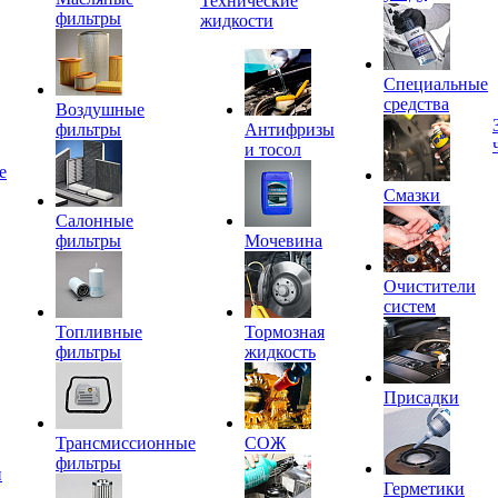
Технические
фильтры
жидкости
Специальные
средства
Воздушные
фильтры
Антифризы
и тосол
е
Смазки
Салонные
фильтры
Мочевина
Очистители
систем
Топливные
Тормозная
фильтры
жидкость
Присадки
Трансмиссионные
СОЖ
фильтры
и
Герметики