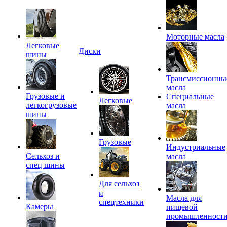
Моторные масла
Легковые
Диски
шины
Трансмиссионны
масла
Грузовые и
Специальные
Легковые
легкогрузовые
масла
шины
Грузовые
Индустриальные
Сельхоз и
масла
спец шины
Для сельхоз
и
Масла для
спецтехники
Камеры
пищевой
промышленност