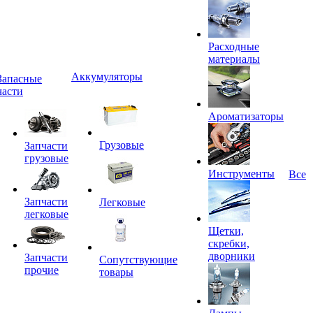
Расходные
материалы
Аккумуляторы
Запасные
части
Ароматизаторы
Грузовые
Запчасти
грузовые
Инструменты
Все
Запчасти
Легковые
легковые
Щетки,
скребки,
дворники
Запчасти
Сопутствующие
прочие
товары