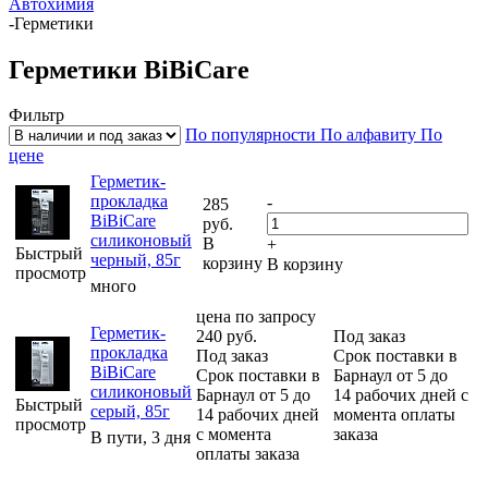
Автохимия
-
Герметики
Герметики BiBiCare
Фильтр
По популярности
По алфавиту
По
цене
Герметик-
прокладка
-
285
BiBiCare
руб.
силиконовый
В
+
Быстрый
черный, 85г
корзину
В корзину
просмотр
много
цена по запросу
Герметик-
240
руб.
Под заказ
прокладка
Под заказ
Срок поставки в
BiBiCare
Срок поставки в
Барнаул от 5 до
силиконовый
Барнаул от 5 до
14 рабочих дней с
Быстрый
серый, 85г
14 рабочих дней
момента оплаты
просмотр
с момента
заказа
В пути, 3 дня
оплаты заказа