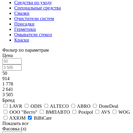
Средства по уходу
Специальные средства
Смазки
Очистители систем
Присадки
Герметики
Омыватели стекол
Краски
Фильтр по параметрам
Цена
50
914
1 778
2 641
3 505
Бренд
LAVR
ODIS
ALTECO
ABRO
DoneDeal
ООО "Весто"
ВМПАВТО
Poxipol
AVS
WOG
AXIOM
BiBiCare
Показать все
Фасовка (л)