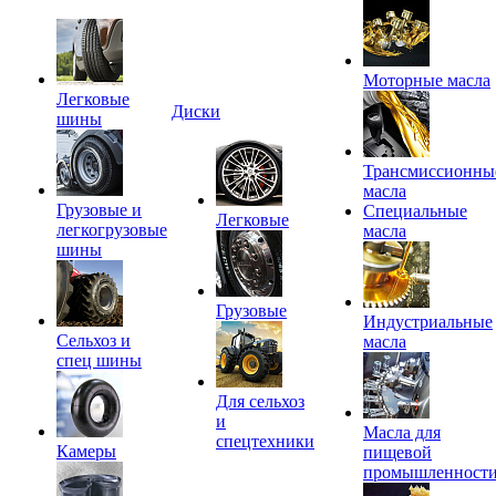
Моторные масла
Легковые
Диски
шины
Трансмиссионны
масла
Грузовые и
Специальные
Легковые
легкогрузовые
масла
шины
Грузовые
Индустриальные
Сельхоз и
масла
спец шины
Для сельхоз
и
Масла для
спецтехники
Камеры
пищевой
промышленност