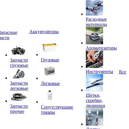
Расходные
материалы
Аккумуляторы
Запасные
части
Ароматизаторы
Грузовые
Запчасти
грузовые
Инструменты
Все
Запчасти
Легковые
легковые
Щетки,
скребки,
дворники
Запчасти
Сопутствующие
прочие
товары