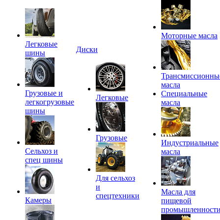
Моторные масла
Легковые
Диски
шины
Трансмиссионны
масла
Грузовые и
Специальные
Легковые
легкогрузовые
масла
шины
Грузовые
Индустриальные
Сельхоз и
масла
спец шины
Для сельхоз
и
Масла для
спецтехники
Камеры
пищевой
промышленност