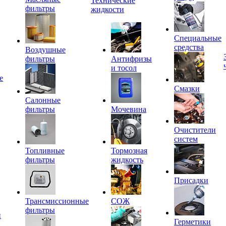
Технические
фильтры
жидкости
Специальные
средства
Воздушные
фильтры
Антифризы
и тосол
е
Смазки
Салонные
фильтры
Мочевина
Очистители
систем
Топливные
Тормозная
фильтры
жидкость
Присадки
Трансмиссионные
СОЖ
фильтры
и
Герметики