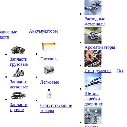
Расходные
материалы
Аккумуляторы
Запасные
части
Ароматизаторы
Грузовые
Запчасти
грузовые
Инструменты
Все
Запчасти
Легковые
легковые
Щетки,
скребки,
дворники
Запчасти
Сопутствующие
прочие
товары