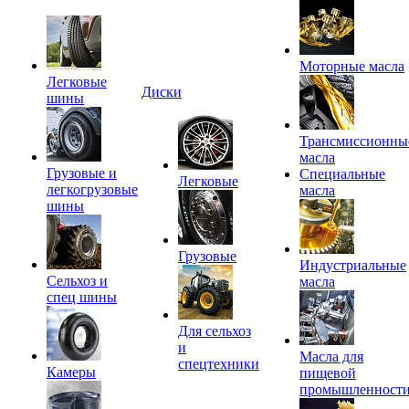
Моторные масла
Легковые
Диски
шины
Трансмиссионны
масла
Грузовые и
Специальные
Легковые
легкогрузовые
масла
шины
Грузовые
Индустриальные
Сельхоз и
масла
спец шины
Для сельхоз
и
Масла для
спецтехники
Камеры
пищевой
промышленност