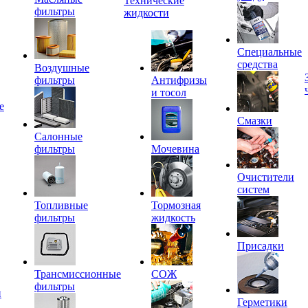
Технические
фильтры
жидкости
Специальные
средства
Воздушные
фильтры
Антифризы
и тосол
е
Смазки
Салонные
фильтры
Мочевина
Очистители
систем
Топливные
Тормозная
фильтры
жидкость
Присадки
Трансмиссионные
СОЖ
фильтры
и
Герметики