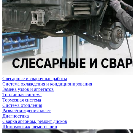
Слесарные и сварочные работы
Система охлаждения и кондиционирования
Замена узлов и агрегатов
Топливная система
Тормозная система
Система отопления
Развал/схождения колес
Диагностика
Сварка аргоном, ремонт дисков
Шиномонтаж, ремонт шин