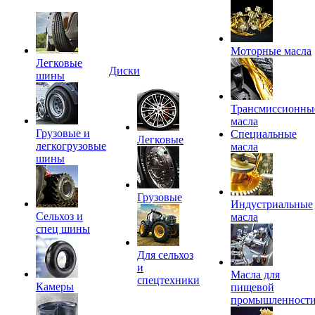
Моторные масла
Легковые
Диски
шины
Трансмиссионны
масла
Грузовые и
Специальные
Легковые
легкогрузовые
масла
шины
Грузовые
Индустриальные
Сельхоз и
масла
спец шины
Для сельхоз
и
Масла для
спецтехники
Камеры
пищевой
промышленност