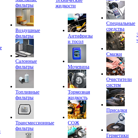
Технические
фильтры
жидкости
Специальные
средства
Воздушные
фильтры
Антифризы
и тосол
е
Смазки
Салонные
фильтры
Мочевина
Очистители
систем
Топливные
Тормозная
фильтры
жидкость
Присадки
Трансмиссионные
СОЖ
фильтры
и
Герметики