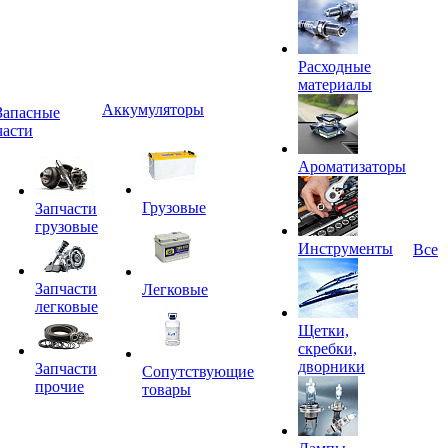
Расходные
материалы
Аккумуляторы
Запасные
части
Ароматизаторы
Грузовые
Запчасти
грузовые
Инструменты
Все
Запчасти
Легковые
легковые
Щетки,
скребки,
дворники
Запчасти
Сопутствующие
прочие
товары