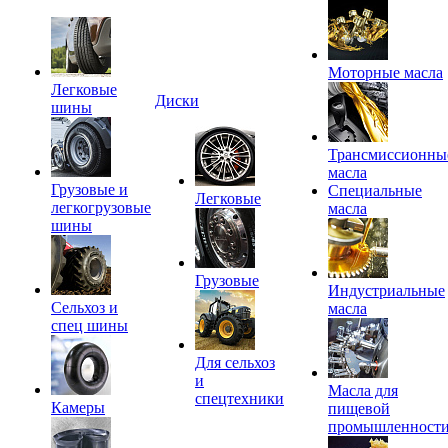
Моторные масла
Легковые
Диски
шины
Трансмиссионны
масла
Грузовые и
Специальные
Легковые
легкогрузовые
масла
шины
Грузовые
Индустриальные
Сельхоз и
масла
спец шины
Для сельхоз
и
Масла для
спецтехники
Камеры
пищевой
промышленност