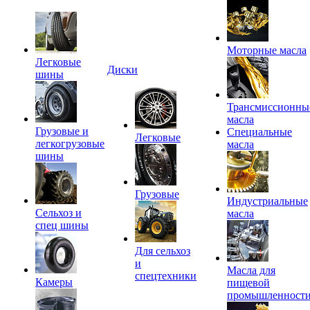
Моторные масла
Легковые
Диски
шины
Трансмиссионны
масла
Грузовые и
Специальные
Легковые
легкогрузовые
масла
шины
Грузовые
Индустриальные
Сельхоз и
масла
спец шины
Для сельхоз
и
Масла для
спецтехники
Камеры
пищевой
промышленност