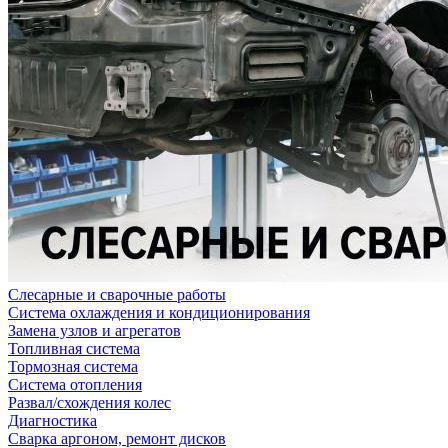
Слесарные и сварочные работы
Система охлаждения и кондиционирования
Замена узлов и агрегатов
Топливная система
Тормозная система
Система отопления
Развал/схождения колес
Диагностика
Сварка аргоном, ремонт дисков