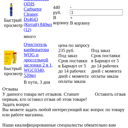
ODIS
-
440
Carbuetor
руб.
Cleaner,
В
+
Ds4643
Быстрый
корзину
В корзину
(Китай) 840мл
просмотр
(12)
много
Очиститель
цена по запросу
карбюратора
235
руб.
Под заказ
WOG и
Под заказ
Срок поставки
дроссельной
Срок поставки
в Барнаул от 5
заслонки 2 в 1,
в Барнаул от 5
до 14 рабочих
Быстрый
WGC0340,
до 14 рабочих
дней с момента
просмотр
520мл
дней с момента
оплаты заказа
оплаты заказа
В пути, 3 дня
Отзывы
У данного товара нет отзывов. Станьте
Оставить отзыв
первым, кто оставил отзыв об этом товаре!
Задать вопрос
Вы можете задать любой интересующий вас вопрос по товару
или работе магазина.
Наши квалифицированные специалисты обязательно вам