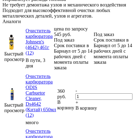
Не требует демонтажа узлов и механического воздействия
Подходит для высокоэффективной очистки любых
металлических деталей, узлов и агрегатов.
Аналоги
цена по запросу
Очиститель
545
руб.
Под заказ
карбюратора
Под заказ
Срок поставки в
Johnsen's
Срок поставки в
Барнаул от 5 до 14
(4642) 461г
Барнаул от 5 до 14
рабочих дней с
(12)
Быстрый
рабочих дней с
момента оплаты
просмотр
В пути, 3
момента оплаты
заказа
дня
заказа
Очиститель
карбюратора
ODIS
-
360
Carbuetor
руб.
Cleaner,
В
+
Ds4642
Быстрый
корзину
В корзину
(Китай) 650мл
просмотр
(12)
много
Очиститель
карбюратора