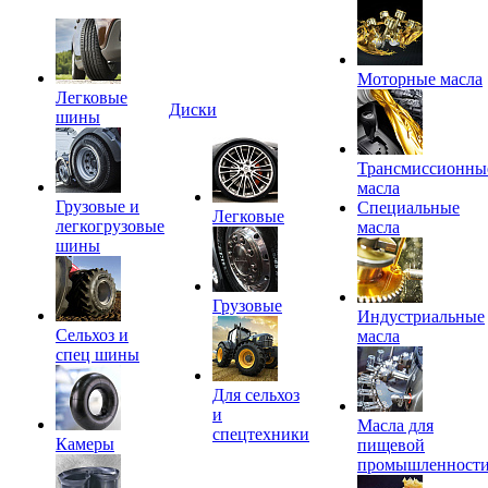
Моторные масла
Легковые
Диски
шины
Трансмиссионны
масла
Грузовые и
Специальные
Легковые
легкогрузовые
масла
шины
Грузовые
Индустриальные
Сельхоз и
масла
спец шины
Для сельхоз
и
Масла для
спецтехники
Камеры
пищевой
промышленност