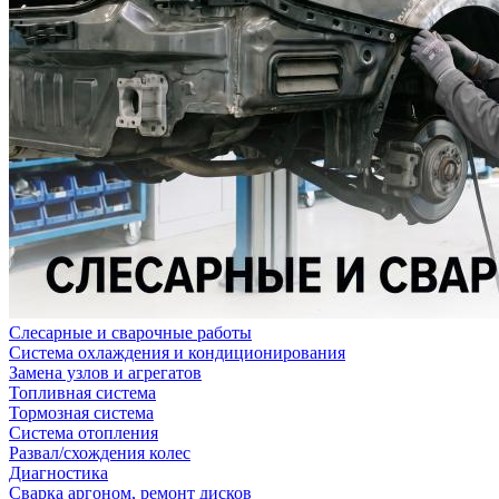
Слесарные и сварочные работы
Система охлаждения и кондиционирования
Замена узлов и агрегатов
Топливная система
Тормозная система
Система отопления
Развал/схождения колес
Диагностика
Сварка аргоном, ремонт дисков